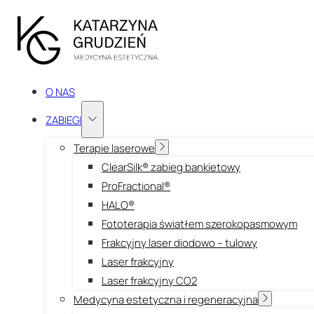
O NAS
ZABIEGI
Terapie laserowe
ClearSilk® zabieg bankietowy
ProFractional®
HALO®
Fototerapia światłem szerokopasmowym
Frakcyjny laser diodowo – tulowy
Laser frakcyjny
Laser frakcyjny CO2
Medycyna estetyczna i regeneracyjna