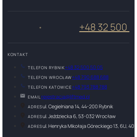
+48 32 500 50 0
•
KONTAKT
+48 32 500 50 05
TELEFON RYBNIK
+48 790 688 688
TELEFON WROCŁAW
+48 793 788 788
TELEFON KATOWICE
rejestracja@liftmed.pl
EMAIL
ul. Cegielniana 14, 44-200 Rybnik
ADRES
ul. Jeździecka 6, 53-032 Wrocław
ADRES
ul. Henryka Mikołaja Góreckiego 13, 6U, 40
ADRES