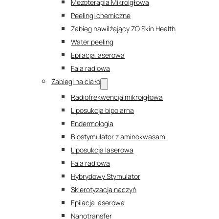
Mezoterapia Mikroigłowa
Peelingi chemiczne
Zabieg nawilżający ZO Skin Health
Water peeling
Epilacja laserowa
Fala radiowa
Zabiegi na ciało
Radiofrekwencja mikroigłowa
Liposukcja bipolarna
Endermologia
Biostymulator z aminokwasami
Liposukcja laserowa
Fala radiowa
Hybrydowy Stymulator
Sklerotyzacja naczyń
Epilacja laserowa
Nanotransfer