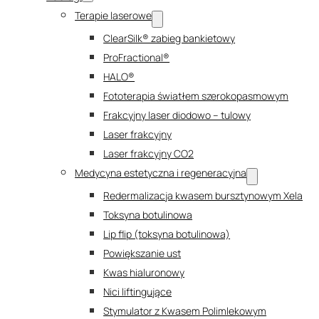
Terapie laserowe
ClearSilk® zabieg bankietowy
ProFractional®
HALO®
Fototerapia światłem szerokopasmowym
Frakcyjny laser diodowo – tulowy
Laser frakcyjny
Laser frakcyjny CO2
Medycyna estetyczna i regeneracyjna
Redermalizacja kwasem bursztynowym Xela
Toksyna botulinowa
Lip flip (toksyna botulinowa)
Powiększanie ust
Kwas hialuronowy
Nici liftingujące
Stymulator z Kwasem Polimlekowym