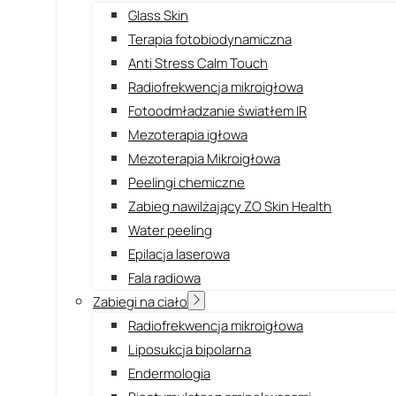
Glass Skin
Terapia fotobiodynamiczna
Anti Stress Calm Touch
Radiofrekwencja mikroigłowa
Fotoodmładzanie światłem IR
Mezoterapia igłowa
Mezoterapia Mikroigłowa
Peelingi chemiczne
Zabieg nawilżający ZO Skin Health
Water peeling
Epilacja laserowa
Fala radiowa
Zabiegi na ciało
Radiofrekwencja mikroigłowa
Liposukcja bipolarna
Endermologia