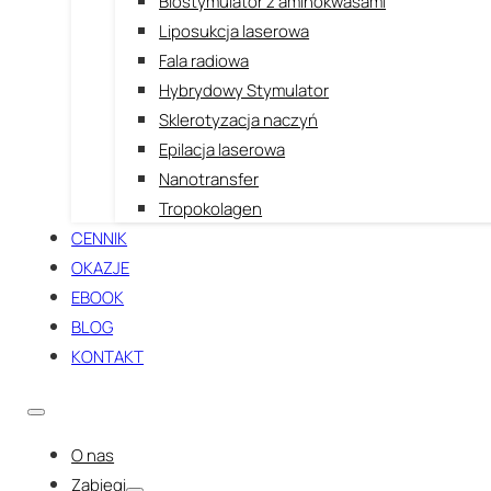
Biostymulator z aminokwasami
Liposukcja laserowa
Fala radiowa
Hybrydowy Stymulator
Sklerotyzacja naczyń
Epilacja laserowa
Nanotransfer
Tropokolagen
CENNIK
OKAZJE
EBOOK
BLOG
KONTAKT
O nas
Zabiegi