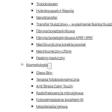
Tropokolagen
Hydroksyapatyt Wapnia
Nanotransfer
Transfer tłuszczowy – wypełnienie tkanką tłus
Fibryna bogatopłytkowa
Fibryna bogatopłytkowa APRF i IPRF
Niechirurgiczna korekta powiek
Niechirurgiczny Lifting
Peeling medyczny
Kosmetologia
Glass Skin
Terapia fotobiodynamiczna
Anti Stress Calm Touch
Radiofrekwencja mikroigłowa
Fotoodmładzanie światłem IR
Mezoterapia igłowa