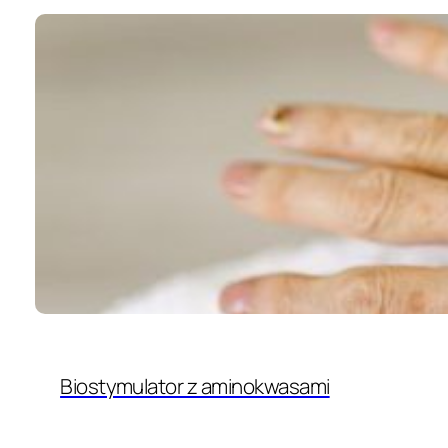
Biostymulator z aminokwasami