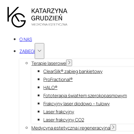
O NAS
ZABIEGI
Terapie laserowe
ClearSilk® zabieg bankietowy
ProFractional®
HALO®
Fototerapia światłem szerokopasmowym
Frakcyjny laser diodowo – tulowy
Laser frakcyjny
Laser frakcyjny CO2
Medycyna estetyczna i regeneracyjna