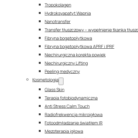
Tropokolagen
Hydroksyapatyt Wapnia
Nanotransfer
Transfer tłuszczowy – wypełnienie tkanką tłus
Fibryna bogatopłytkowa
Fibryna bogatopłytkowa APRF i IPRF
Niechirurgiczna korekta powiek
Niechirurgiczny Lifting
Peeling medyczny
Kosmetologia
Glass Skin
Terapia fotobiodynamiczna
Anti Stress Calm Touch
Radiofrekwencja mikroigłowa
Fotoodmładzanie światłem IR
Mezoterapia igłowa