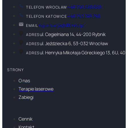
+48 790 688 688
TELEFON WROCŁAW
+48 793 788 788
TELEFON KATOWICE
rejestracja@liftmed.pl
EMAIL
ul. Cegielniana 14, 44-200 Rybnik
ADRES
ul. Jeździecka 6, 53-032 Wrocław
ADRES
ul. Henryka Mikołaja Góreckiego 13, 6U, 40
ADRES
STRONY
O nas
Terapie laserowe
Zabiegi
Cennik
Kontakt