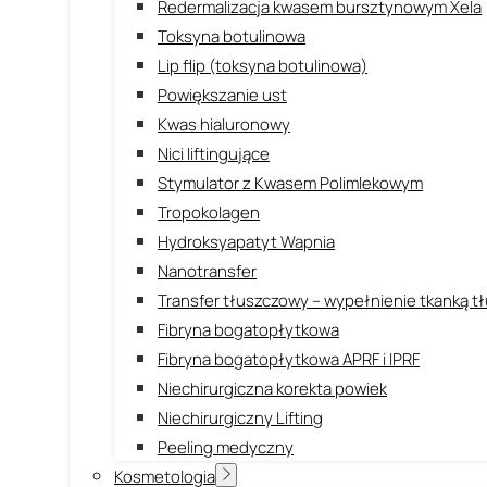
Redermalizacja kwasem bursztynowym Xela
Toksyna botulinowa
Lip flip (toksyna botulinowa)
Powiększanie ust
Kwas hialuronowy
Nici liftingujące
Stymulator z Kwasem Polimlekowym
Tropokolagen
Hydroksyapatyt Wapnia
Nanotransfer
Transfer tłuszczowy – wypełnienie tkanką 
Fibryna bogatopłytkowa
Fibryna bogatopłytkowa APRF i IPRF
Niechirurgiczna korekta powiek
Niechirurgiczny Lifting
Peeling medyczny
Kosmetologia