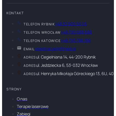
KONTAKT
+48 32 500 50 05
TELEFON RYBNIK
+48 790 688 688
TELEFON WROCŁAW
+48 793 788 788
TELEFON KATOWICE
rejestracja@liftmed.pl
EMAIL
ul. Cegielniana 14, 44-200 Rybnik
ADRES
ul. Jeździecka 6, 53-032 Wrocław
ADRES
ul. Henryka Mikołaja Góreckiego 13, 6U, 40
ADRES
STRONY
O nas
Terapie laserowe
Zabiegi