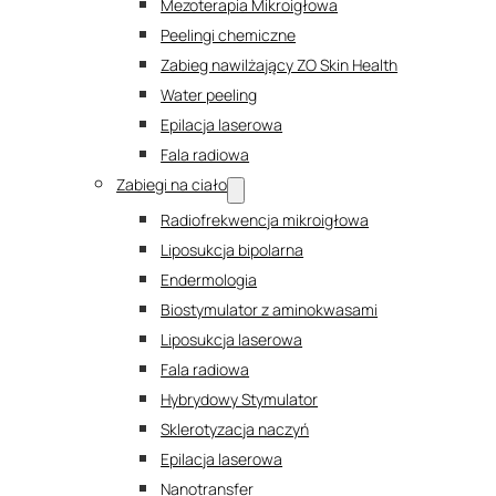
Mezoterapia Mikroigłowa
Peelingi chemiczne
Zabieg nawilżający ZO Skin Health
Water peeling
Epilacja laserowa
Fala radiowa
Zabiegi na ciało
Radiofrekwencja mikroigłowa
Liposukcja bipolarna
Endermologia
Biostymulator z aminokwasami
Liposukcja laserowa
Fala radiowa
Hybrydowy Stymulator
Sklerotyzacja naczyń
Epilacja laserowa
Nanotransfer