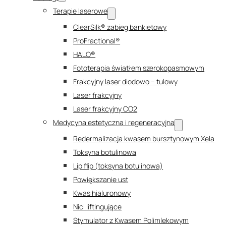
Terapie laserowe
ClearSilk® zabieg bankietowy
ProFractional®
HALO®
Fototerapia światłem szerokopasmowym
Frakcyjny laser diodowo – tulowy
Laser frakcyjny
Laser frakcyjny CO2
Medycyna estetyczna i regeneracyjna
Redermalizacja kwasem bursztynowym Xela
Toksyna botulinowa
Lip flip (toksyna botulinowa)
Powiększanie ust
Kwas hialuronowy
Nici liftingujące
Stymulator z Kwasem Polimlekowym