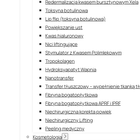
Redermalizacja kwasem bursztynowym Xela
Toksyna botulinowa
Lip flip (toksyna botulinowa)
Powiększanie ust
Kwas hialuronowy
Nici liftingujące
Stymulator z Kwasem Polimlekowym
Tropokolagen
Hydroksyapatyt Wapnia
Nanotransfer
Transfer tłuszczowy – wypełnienie tkanką 
Fibryna bogatopłytkowa
Fibryna bogatopłytkowa APRF i IPRF
Niechirurgiczna korekta powiek
Niechirurgiczny Lifting
Peeling medyczny
Kosmetologia