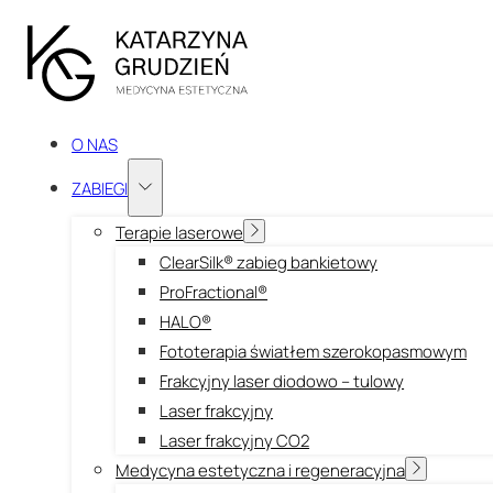
O NAS
ZABIEGI
Terapie laserowe
ClearSilk® zabieg bankietowy
ProFractional®
HALO®
Fototerapia światłem szerokopasmowym
Frakcyjny laser diodowo – tulowy
Laser frakcyjny
Laser frakcyjny CO2
Medycyna estetyczna i regeneracyjna