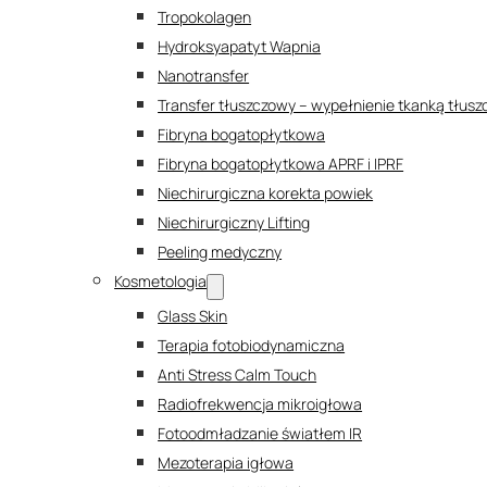
Tropokolagen
Hydroksyapatyt Wapnia
Nanotransfer
Transfer tłuszczowy – wypełnienie tkanką tłus
Fibryna bogatopłytkowa
Fibryna bogatopłytkowa APRF i IPRF
Niechirurgiczna korekta powiek
Niechirurgiczny Lifting
Peeling medyczny
Kosmetologia
Glass Skin
Terapia fotobiodynamiczna
Anti Stress Calm Touch
Radiofrekwencja mikroigłowa
Fotoodmładzanie światłem IR
Mezoterapia igłowa