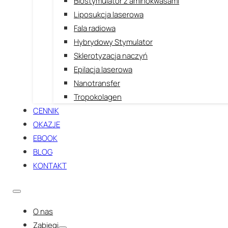
Biostymulator z aminokwasami
Liposukcja laserowa
Fala radiowa
Hybrydowy Stymulator
Sklerotyzacja naczyń
Epilacja laserowa
Nanotransfer
Tropokolagen
CENNIK
OKAZJE
EBOOK
BLOG
KONTAKT
O nas
Zabiegi