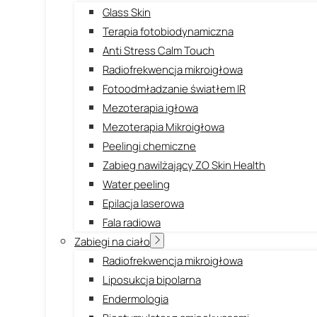
Glass Skin
Terapia fotobiodynamiczna
Anti Stress Calm Touch
Radiofrekwencja mikroigłowa
Fotoodmładzanie światłem IR
Mezoterapia igłowa
Mezoterapia Mikroigłowa
Peelingi chemiczne
Zabieg nawilżający ZO Skin Health
Water peeling
Epilacja laserowa
Fala radiowa
Zabiegi na ciało
Radiofrekwencja mikroigłowa
Liposukcja bipolarna
Endermologia