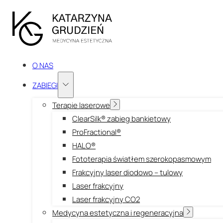
O NAS
ZABIEGI
Terapie laserowe
ClearSilk® zabieg bankietowy
ProFractional®
HALO®
Fototerapia światłem szerokopasmowym
Frakcyjny laser diodowo – tulowy
Laser frakcyjny
Laser frakcyjny CO2
Medycyna estetyczna i regeneracyjna