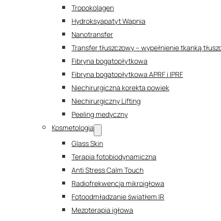
Tropokolagen
Hydroksyapatyt Wapnia
Nanotransfer
Transfer tłuszczowy – wypełnienie tkanką tłus
Fibryna bogatopłytkowa
Fibryna bogatopłytkowa APRF i IPRF
Niechirurgiczna korekta powiek
Niechirurgiczny Lifting
Peeling medyczny
Kosmetologia
Glass Skin
Terapia fotobiodynamiczna
Anti Stress Calm Touch
Radiofrekwencja mikroigłowa
Fotoodmładzanie światłem IR
Mezoterapia igłowa