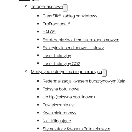
Terapie laserowe
ClearSilk® zabieg bankietowy
ProFractional®
HALO®
Fototerapia światłem szerokopasmowym
Frakcyjny laser diodowo – tulowy
Laser frakcyjny
Laser frakcyjny CO2
Medycyna estetyczna i regeneracyjna
Redermalizacja kwasem bursztynowym Xela
Toksyna botulinowa
Lip flip (toksyna botulinowa)
Powiększanie ust
Kwas hialuronowy
Nici liftingujące
Stymulator z Kwasem Polimlekowym