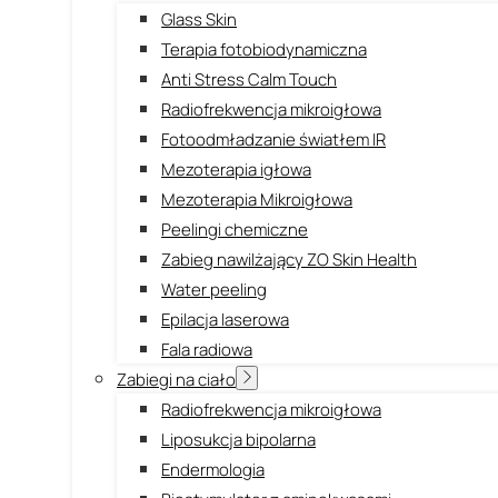
Glass Skin
Terapia fotobiodynamiczna
Anti Stress Calm Touch
Radiofrekwencja mikroigłowa
Fotoodmładzanie światłem IR
Mezoterapia igłowa
Mezoterapia Mikroigłowa
Peelingi chemiczne
Zabieg nawilżający ZO Skin Health
Water peeling
Epilacja laserowa
Fala radiowa
Zabiegi na ciało
Radiofrekwencja mikroigłowa
Liposukcja bipolarna
Endermologia