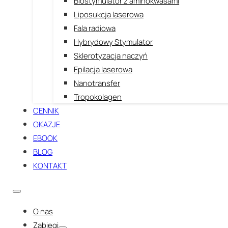
Biostymulator z aminokwasami
Liposukcja laserowa
Fala radiowa
Hybrydowy Stymulator
Sklerotyzacja naczyń
Epilacja laserowa
Nanotransfer
Tropokolagen
CENNIK
OKAZJE
EBOOK
BLOG
KONTAKT
O nas
Zabiegi