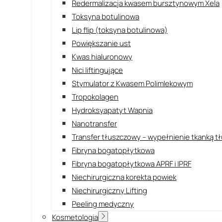
Redermalizacja kwasem bursztynowym Xela
Toksyna botulinowa
Lip flip (toksyna botulinowa)
Powiększanie ust
Kwas hialuronowy
Nici liftingujące
Stymulator z Kwasem Polimlekowym
Tropokolagen
Hydroksyapatyt Wapnia
Nanotransfer
Transfer tłuszczowy – wypełnienie tkanką 
Fibryna bogatopłytkowa
Fibryna bogatopłytkowa APRF i IPRF
Niechirurgiczna korekta powiek
Niechirurgiczny Lifting
Peeling medyczny
Kosmetologia