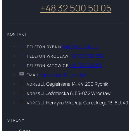
+48 32 500 50 05
KONTAKT
+48 32 500 50 05
TELEFON RYBNIK
+48 790 688 688
TELEFON WROCŁAW
+48 793 788 788
TELEFON KATOWICE
rejestracja@liftmed.pl
EMAIL
ul. Cegielniana 14, 44-200 Rybnik
ADRES
ul. Jeździecka 6, 53-032 Wrocław
ADRES
ul. Henryka Mikołaja Góreckiego 13, 6U, 40
ADRES
STRONY