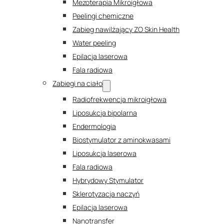
Mezoterapia Mikroigłowa
Peelingi chemiczne
Zabieg nawilżający ZO Skin Health
Water peeling
Epilacja laserowa
Fala radiowa
Zabiegi na ciało
Radiofrekwencja mikroigłowa
Liposukcja bipolarna
Endermologia
Biostymulator z aminokwasami
Liposukcja laserowa
Fala radiowa
Hybrydowy Stymulator
Sklerotyzacja naczyń
Epilacja laserowa
Nanotransfer