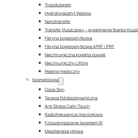
Tropokolagen
Hydroksyapatyt Wapnia
Nanotransfer
Transfer tłuszczowy – wypełnienie tkanką tłus
Fibryna bogatopłytkowa
Fibryna bogatopłytkowa APRF i IPRF
Niechirurgiczna korekta powiek
Niechirurgiczny Lifting
Peeling medyczny
Kosmetologia
Glass Skin
Terapia fotobiodynamiczna
Anti Stress Calm Touch
Radiofrekwencja mikroigłowa
Fotoodmładzanie światłem IR
Mezoterapia igłowa