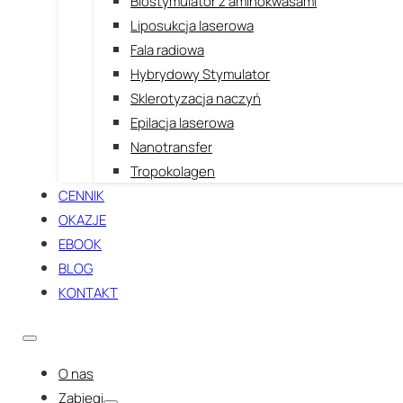
Biostymulator z aminokwasami
Liposukcja laserowa
Fala radiowa
Hybrydowy Stymulator
Sklerotyzacja naczyń
Epilacja laserowa
Nanotransfer
Tropokolagen
CENNIK
OKAZJE
EBOOK
BLOG
KONTAKT
O nas
Zabiegi