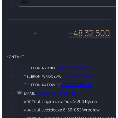
+48 32 500 50 0
•
KONTAKT
+48 32 500 50 05
TELEFON RYBNIK
+48 790 688 688
TELEFON WROCŁAW
+48 793 788 788
TELEFON KATOWICE
rejestracja@liftmed.pl
EMAIL
ul. Cegielniana 14, 44-200 Rybnik
ADRES
ul. Jeździecka 6, 53-032 Wrocław
ADRES