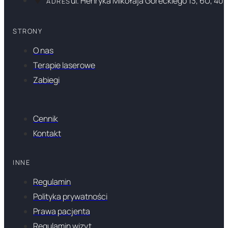
ul. Henryka Mikołaja Góreckiego 13, 6U, 40
ADRES
STRONY
O nas
Terapie laserowe
Zabiegi
Cennik
Kontakt
INNE
Regulamin
Polityka prywatności
Prawa pacjenta
Regulamin wizyt