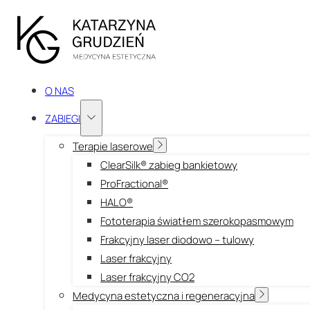
O NAS
ZABIEGI
Terapie laserowe
ClearSilk® zabieg bankietowy
ProFractional®
HALO®
Fototerapia światłem szerokopasmowym
Frakcyjny laser diodowo – tulowy
Laser frakcyjny
Laser frakcyjny CO2
Medycyna estetyczna i regeneracyjna