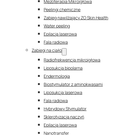
Mezoterapia Mikroigłowa
Peelingi chemiczne
Zabieg nawilżający ZO Skin Health
Water peeling
Epilacja laserowa
Fala radiowa
Zabiegi na ciało
Radiofrekwencja mikroigłowa
Liposukcja bipolarna
Endermologia
Biostymulator z aminokwasami
Liposukcja laserowa
Fala radiowa
Hybrydowy Stymulator
Sklerotyzacja naczyń
Epilacja laserowa
Nanotransfer