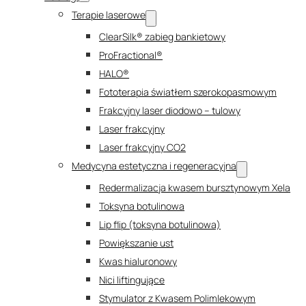
Terapie laserowe
ClearSilk® zabieg bankietowy
ProFractional®
HALO®
Fototerapia światłem szerokopasmowym
Frakcyjny laser diodowo – tulowy
Laser frakcyjny
Laser frakcyjny CO2
Medycyna estetyczna i regeneracyjna
Redermalizacja kwasem bursztynowym Xela
Toksyna botulinowa
Lip flip (toksyna botulinowa)
Powiększanie ust
Kwas hialuronowy
Nici liftingujące
Stymulator z Kwasem Polimlekowym