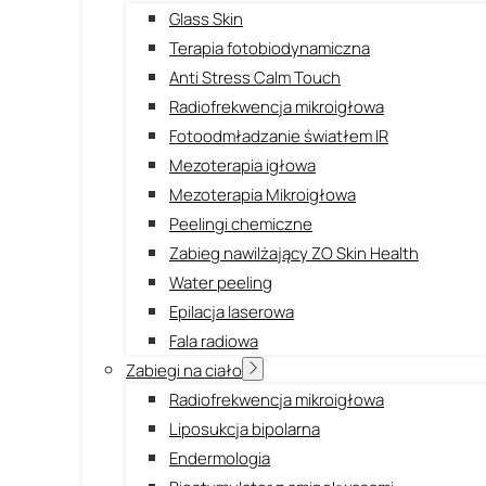
Glass Skin
Terapia fotobiodynamiczna
Anti Stress Calm Touch
Radiofrekwencja mikroigłowa
Fotoodmładzanie światłem IR
Mezoterapia igłowa
Mezoterapia Mikroigłowa
Peelingi chemiczne
Zabieg nawilżający ZO Skin Health
Water peeling
Epilacja laserowa
Fala radiowa
Zabiegi na ciało
Radiofrekwencja mikroigłowa
Liposukcja bipolarna
Endermologia