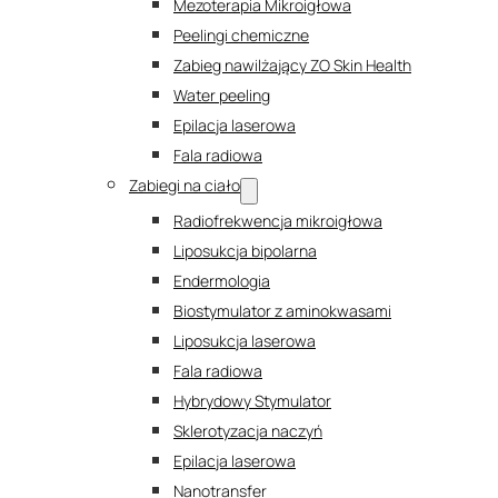
Mezoterapia Mikroigłowa
Peelingi chemiczne
Zabieg nawilżający ZO Skin Health
Water peeling
Epilacja laserowa
Fala radiowa
Zabiegi na ciało
Radiofrekwencja mikroigłowa
Liposukcja bipolarna
Endermologia
Biostymulator z aminokwasami
Liposukcja laserowa
Fala radiowa
Hybrydowy Stymulator
Sklerotyzacja naczyń
Epilacja laserowa
Nanotransfer