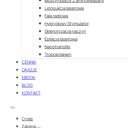
Biostymulator z aminokwasami
Liposukcja laserowa
Fala radiowa
Hybrydowy Stymulator
Sklerotyzacja naczyń
Epilacja laserowa
Nanotransfer
Tropokolagen
CENNIK
OKAZJE
EBOOK
BLOG
KONTAKT
O nas
Zabiegi