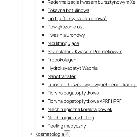
Redermalizacja kwasem bursztynowym Xel
Toksyna botulinowa
Lip flip (toksyna botulinowa)
Powiększanie ust
Kwas hialuronowy
Nici liftingujące
Stymulator z Kwasem Polimlekowym
Tropokolagen
Hydroksyapatyt Wapnia
Nanotransfer
Transfer tłuszczowy – wypełnienie tkanką
Fibryna bogatopłytkowa
Fibryna bogatopłytkowa APRF i IPRF
Niechirurgiczna korekta powiek
Niechirurgiczny Lifting
Peeling medyczny
Kosmetologia