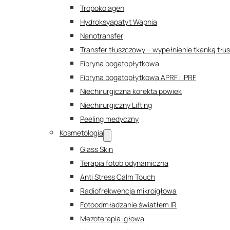
Tropokolagen
Hydroksyapatyt Wapnia
Nanotransfer
Transfer tłuszczowy – wypełnienie tkanką tł
Fibryna bogatopłytkowa
Fibryna bogatopłytkowa APRF i IPRF
Niechirurgiczna korekta powiek
Niechirurgiczny Lifting
Peeling medyczny
Kosmetologia
Glass Skin
Terapia fotobiodynamiczna
Anti Stress Calm Touch
Radiofrekwencja mikroigłowa
Fotoodmładzanie światłem IR
Mezoterapia igłowa