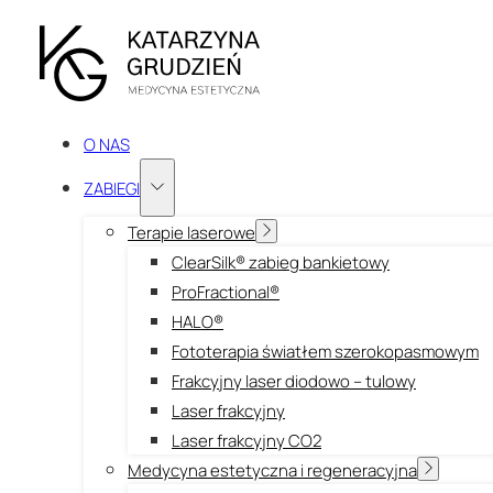
O NAS
ZABIEGI
Terapie laserowe
ClearSilk® zabieg bankietowy
ProFractional®
HALO®
Fototerapia światłem szerokopasmowym
Frakcyjny laser diodowo – tulowy
Laser frakcyjny
Laser frakcyjny CO2
Medycyna estetyczna i regeneracyjna