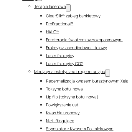
Terapie laserowe
ClearSilk® zabieg bankietowy
ProFractional®
HALO®
Fototerapia światłem szerokopasmowym
Frakcyjny laser diodowo – tulowy
Laser frakcyjny
Laser frakcyjny CO2
Medycyna estetyczna i regeneracyjna
Redermalizacja kwasem bursztynowym Xela
Toksyna botulinowa
Lip flip (toksyna botulinowa)
Powiększanie ust
Kwas hialuronowy
Nici liftingujące
Stymulator z Kwasem Polimlekowym