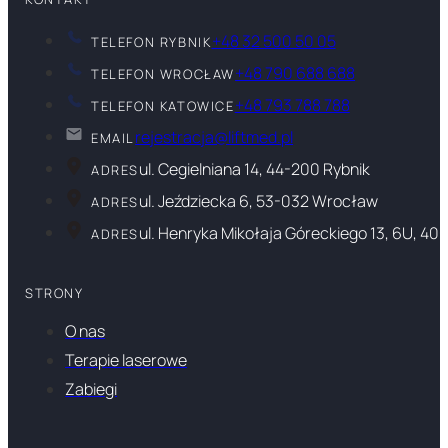
+48 32 500 50 05
TELEFON RYBNIK
+48 790 688 688
TELEFON WROCŁAW
+48 793 788 788
TELEFON KATOWICE
rejestracja@liftmed.pl
EMAIL
ul. Cegielniana 14, 44-200 Rybnik
ADRES
ul. Jeździecka 6, 53-032 Wrocław
ADRES
ul. Henryka Mikołaja Góreckiego 13, 6U, 40
ADRES
STRONY
O nas
Terapie laserowe
Zabiegi