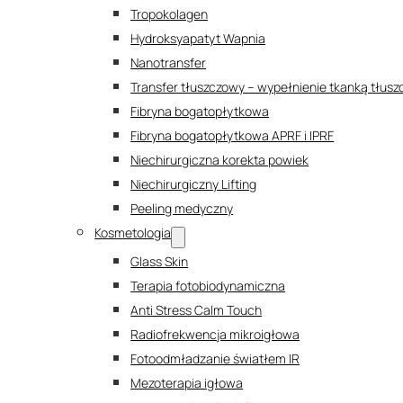
Tropokolagen
Hydroksyapatyt Wapnia
Nanotransfer
Transfer tłuszczowy – wypełnienie tkanką tłus
Fibryna bogatopłytkowa
Fibryna bogatopłytkowa APRF i IPRF
Niechirurgiczna korekta powiek
Niechirurgiczny Lifting
Peeling medyczny
Kosmetologia
Glass Skin
Terapia fotobiodynamiczna
Anti Stress Calm Touch
Radiofrekwencja mikroigłowa
Fotoodmładzanie światłem IR
Mezoterapia igłowa