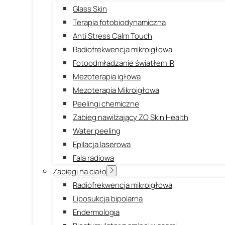
Glass Skin
Terapia fotobiodynamiczna
Anti Stress Calm Touch
Radiofrekwencja mikroigłowa
Fotoodmładzanie światłem IR
Mezoterapia igłowa
Mezoterapia Mikroigłowa
Peelingi chemiczne
Zabieg nawilżający ZO Skin Health
Water peeling
Epilacja laserowa
Fala radiowa
Zabiegi na ciało
Radiofrekwencja mikroigłowa
Liposukcja bipolarna
Endermologia