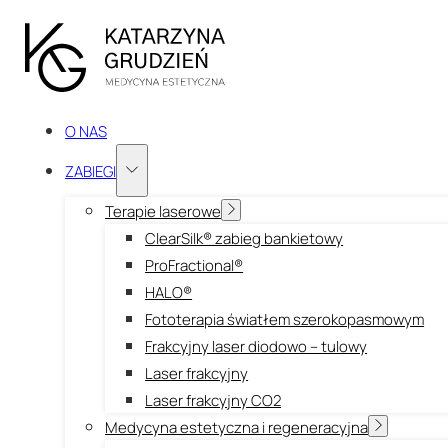
O NAS
ZABIEGI
Terapie laserowe
ClearSilk® zabieg bankietowy
ProFractional®
HALO®
Fototerapia światłem szerokopasmowym
Frakcyjny laser diodowo – tulowy
Laser frakcyjny
Laser frakcyjny CO2
Medycyna estetyczna i regeneracyjna