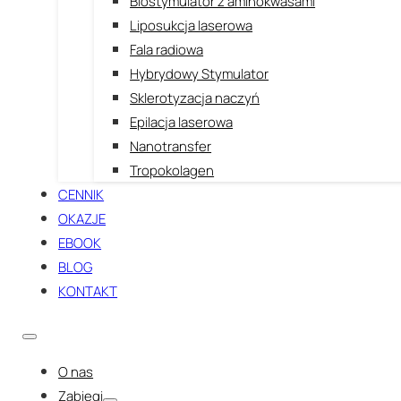
Biostymulator z aminokwasami
Liposukcja laserowa
Fala radiowa
Hybrydowy Stymulator
Sklerotyzacja naczyń
Epilacja laserowa
Nanotransfer
Tropokolagen
CENNIK
OKAZJE
EBOOK
BLOG
KONTAKT
O nas
Zabiegi