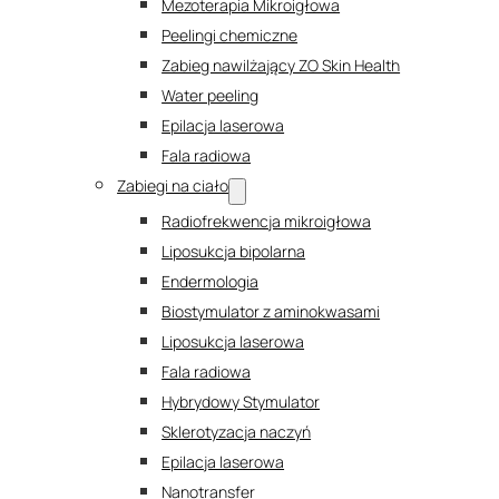
Mezoterapia Mikroigłowa
Peelingi chemiczne
Zabieg nawilżający ZO Skin Health
Water peeling
Epilacja laserowa
Fala radiowa
Zabiegi na ciało
Radiofrekwencja mikroigłowa
Liposukcja bipolarna
Endermologia
Biostymulator z aminokwasami
Liposukcja laserowa
Fala radiowa
Hybrydowy Stymulator
Sklerotyzacja naczyń
Epilacja laserowa
Nanotransfer