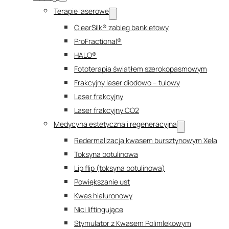
Terapie laserowe
ClearSilk® zabieg bankietowy
ProFractional®
HALO®
Fototerapia światłem szerokopasmowym
Frakcyjny laser diodowo – tulowy
Laser frakcyjny
Laser frakcyjny CO2
Medycyna estetyczna i regeneracyjna
Redermalizacja kwasem bursztynowym Xela
Toksyna botulinowa
Lip flip (toksyna botulinowa)
Powiększanie ust
Kwas hialuronowy
Nici liftingujące
Stymulator z Kwasem Polimlekowym