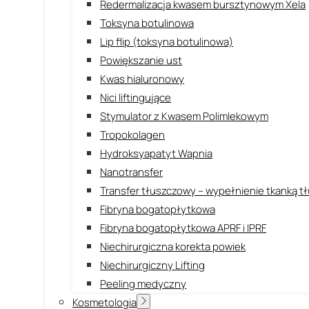
Redermalizacja kwasem bursztynowym Xela
Toksyna botulinowa
Lip flip (toksyna botulinowa)
Powiększanie ust
Kwas hialuronowy
Nici liftingujące
Stymulator z Kwasem Polimlekowym
Tropokolagen
Hydroksyapatyt Wapnia
Nanotransfer
Transfer tłuszczowy – wypełnienie tkanką 
Fibryna bogatopłytkowa
Fibryna bogatopłytkowa APRF i IPRF
Niechirurgiczna korekta powiek
Niechirurgiczny Lifting
Peeling medyczny
Kosmetologia