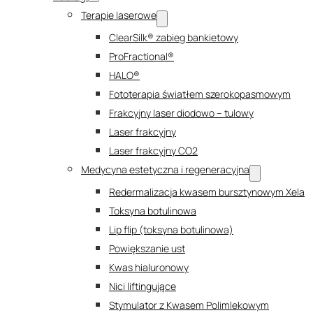
Terapie laserowe
ClearSilk® zabieg bankietowy
ProFractional®
HALO®
Fototerapia światłem szerokopasmowym
Frakcyjny laser diodowo – tulowy
Laser frakcyjny
Laser frakcyjny CO2
Medycyna estetyczna i regeneracyjna
Redermalizacja kwasem bursztynowym Xela
Toksyna botulinowa
Lip flip (toksyna botulinowa)
Powiększanie ust
Kwas hialuronowy
Nici liftingujące
Stymulator z Kwasem Polimlekowym