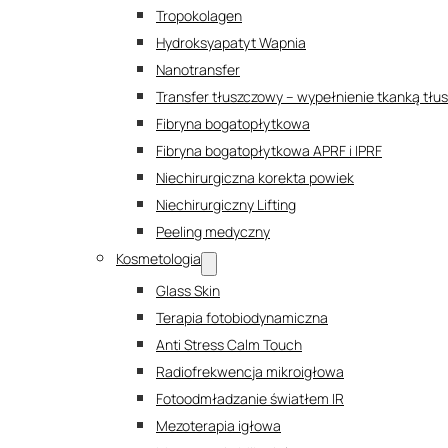
Tropokolagen
Hydroksyapatyt Wapnia
Nanotransfer
Transfer tłuszczowy – wypełnienie tkanką tł
Fibryna bogatopłytkowa
Fibryna bogatopłytkowa APRF i IPRF
Niechirurgiczna korekta powiek
Niechirurgiczny Lifting
Peeling medyczny
Kosmetologia
Glass Skin
Terapia fotobiodynamiczna
Anti Stress Calm Touch
Radiofrekwencja mikroigłowa
Fotoodmładzanie światłem IR
Mezoterapia igłowa