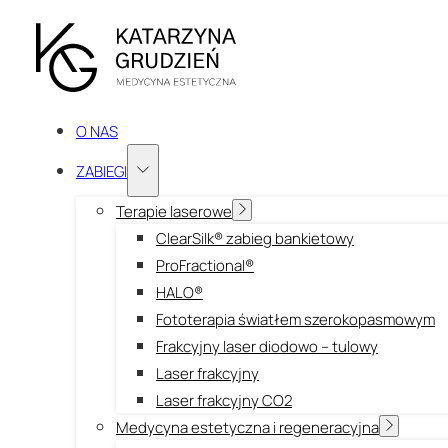
O NAS
ZABIEGI
Terapie laserowe
ClearSilk® zabieg bankietowy
ProFractional®
HALO®
Fototerapia światłem szerokopasmowym
Frakcyjny laser diodowo – tulowy
Laser frakcyjny
Laser frakcyjny CO2
Medycyna estetyczna i regeneracyjna