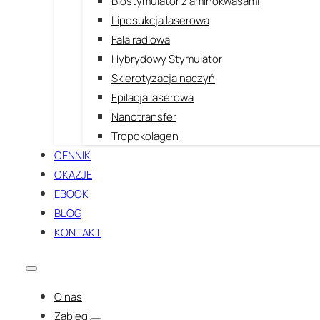
Biostymulator z aminokwasami
Liposukcja laserowa
Fala radiowa
Hybrydowy Stymulator
Sklerotyzacja naczyń
Epilacja laserowa
Nanotransfer
Tropokolagen
CENNIK
OKAZJE
EBOOK
BLOG
KONTAKT
O nas
Zabiegi