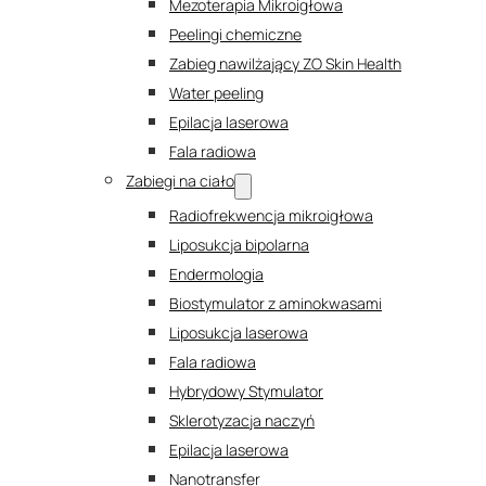
Mezoterapia Mikroigłowa
Peelingi chemiczne
Zabieg nawilżający ZO Skin Health
Water peeling
Epilacja laserowa
Fala radiowa
Zabiegi na ciało
Radiofrekwencja mikroigłowa
Liposukcja bipolarna
Endermologia
Biostymulator z aminokwasami
Liposukcja laserowa
Fala radiowa
Hybrydowy Stymulator
Sklerotyzacja naczyń
Epilacja laserowa
Nanotransfer