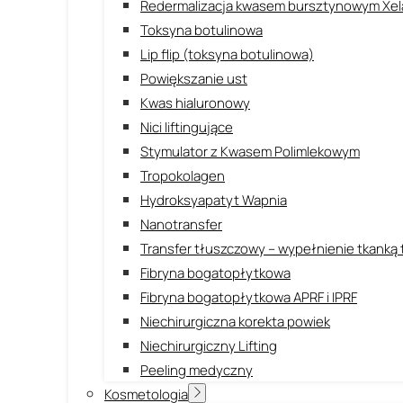
Redermalizacja kwasem bursztynowym Xel
Toksyna botulinowa
Lip flip (toksyna botulinowa)
Powiększanie ust
Kwas hialuronowy
Nici liftingujące
Stymulator z Kwasem Polimlekowym
Tropokolagen
Hydroksyapatyt Wapnia
Nanotransfer
Transfer tłuszczowy – wypełnienie tkanką
Fibryna bogatopłytkowa
Fibryna bogatopłytkowa APRF i IPRF
Niechirurgiczna korekta powiek
Niechirurgiczny Lifting
Peeling medyczny
Kosmetologia