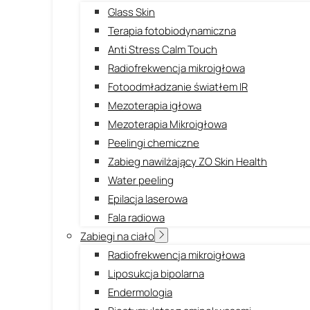
Glass Skin
Terapia fotobiodynamiczna
Anti Stress Calm Touch
Radiofrekwencja mikroigłowa
Fotoodmładzanie światłem IR
Mezoterapia igłowa
Mezoterapia Mikroigłowa
Peelingi chemiczne
Zabieg nawilżający ZO Skin Health
Water peeling
Epilacja laserowa
Fala radiowa
Zabiegi na ciało
Radiofrekwencja mikroigłowa
Liposukcja bipolarna
Endermologia