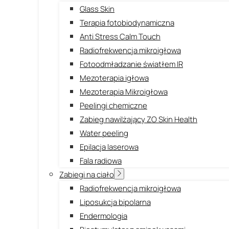
Glass Skin
Terapia fotobiodynamiczna
Anti Stress Calm Touch
Radiofrekwencja mikroigłowa
Fotoodmładzanie światłem IR
Mezoterapia igłowa
Mezoterapia Mikroigłowa
Peelingi chemiczne
Zabieg nawilżający ZO Skin Health
Water peeling
Epilacja laserowa
Fala radiowa
Zabiegi na ciało
Radiofrekwencja mikroigłowa
Liposukcja bipolarna
Endermologia