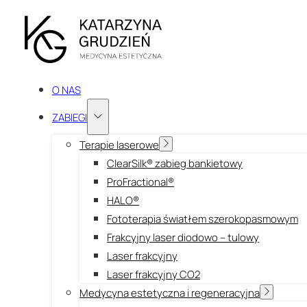
O NAS
ZABIEGI
Terapie laserowe
ClearSilk® zabieg bankietowy
ProFractional®
HALO®
Fototerapia światłem szerokopasmowym
Frakcyjny laser diodowo – tulowy
Laser frakcyjny
Laser frakcyjny CO2
Medycyna estetyczna i regeneracyjna