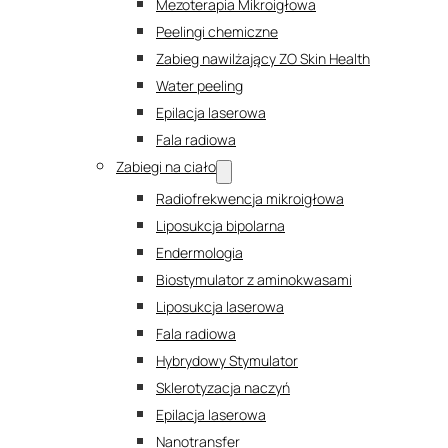
Mezoterapia Mikroigłowa
Peelingi chemiczne
Zabieg nawilżający ZO Skin Health
Water peeling
Epilacja laserowa
Fala radiowa
Zabiegi na ciało
Radiofrekwencja mikroigłowa
Liposukcja bipolarna
Endermologia
Biostymulator z aminokwasami
Liposukcja laserowa
Fala radiowa
Hybrydowy Stymulator
Sklerotyzacja naczyń
Epilacja laserowa
Nanotransfer