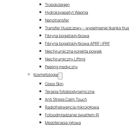
Tropokolagen
Hydroksyapatyt Wapnia
Nanotransfer
Transfer tłuszczowy – wypełnienie tkanką tł
Fibryna bogatopłytkowa
Fibryna bogatopłytkowa APRF i IPRF
Niechirurgiczna korekta powiek
Niechirurgiczny Lifting
Peeling medyczny
Kosmetologia
Glass Skin
Terapia fotobiodynamiczna
Anti Stress Calm Touch
Radiofrekwencja mikroigłowa
Fotoodmładzanie światłem IR
Mezoterapia igłowa