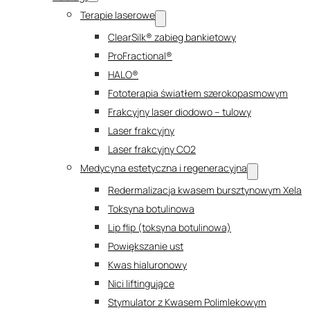
Terapie laserowe
ClearSilk® zabieg bankietowy
ProFractional®
HALO®
Fototerapia światłem szerokopasmowym
Frakcyjny laser diodowo – tulowy
Laser frakcyjny
Laser frakcyjny CO2
Medycyna estetyczna i regeneracyjna
Redermalizacja kwasem bursztynowym Xela
Toksyna botulinowa
Lip flip (toksyna botulinowa)
Powiększanie ust
Kwas hialuronowy
Nici liftingujące
Stymulator z Kwasem Polimlekowym