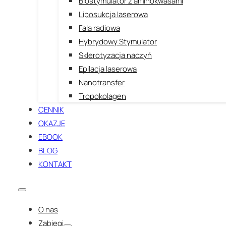
Biostymulator z aminokwasami
Liposukcja laserowa
Fala radiowa
Hybrydowy Stymulator
Sklerotyzacja naczyń
Epilacja laserowa
Nanotransfer
Tropokolagen
CENNIK
OKAZJE
EBOOK
BLOG
KONTAKT
O nas
Zabiegi