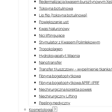
Redermalizacja kwasem bursztynowym Xel
Toksyna botulinowa
Lip flip (toksyna botulinowa)
Powiększanie ust
Kwas hialuronowy
Nici liftingujące
Stymulator z Kwasem Polimlekowym
Tropokolagen
Hydroksyapatyt Wapnia
Nanotransfer
Transfer tłuszczowy – wypełnienie tkanką
Fibryna bogatopłytkowa
Fibryna bogatopłytkowa APRF i IPRF
Niechirurgiczna korekta powiek
Niechirurgiczny Lifting
Peeling medyczny
Kosmetologia