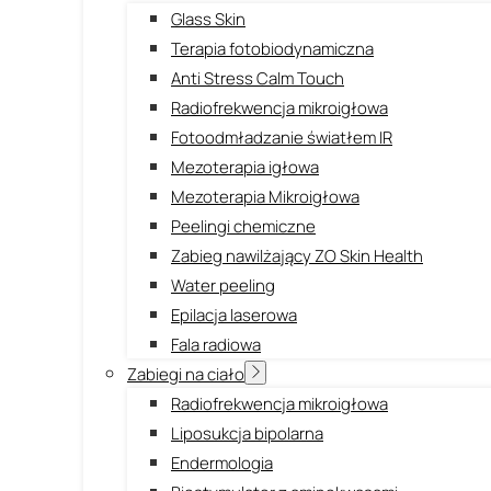
Glass Skin
Terapia fotobiodynamiczna
Anti Stress Calm Touch
Radiofrekwencja mikroigłowa
Fotoodmładzanie światłem IR
Mezoterapia igłowa
Mezoterapia Mikroigłowa
Peelingi chemiczne
Zabieg nawilżający ZO Skin Health
Water peeling
Epilacja laserowa
Fala radiowa
Zabiegi na ciało
Radiofrekwencja mikroigłowa
Liposukcja bipolarna
Endermologia