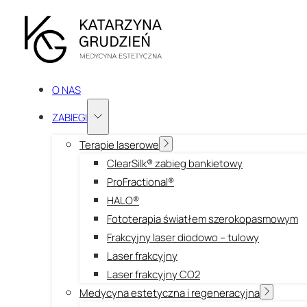
O NAS
ZABIEGI
Terapie laserowe
ClearSilk® zabieg bankietowy
ProFractional®
HALO®
Fototerapia światłem szerokopasmowym
Frakcyjny laser diodowo – tulowy
Laser frakcyjny
Laser frakcyjny CO2
Medycyna estetyczna i regeneracyjna