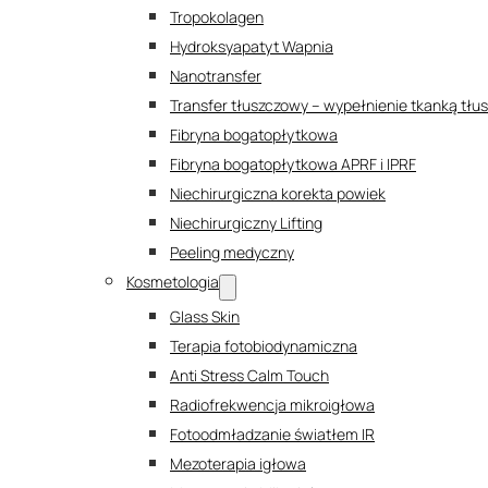
Tropokolagen
Hydroksyapatyt Wapnia
Nanotransfer
Transfer tłuszczowy – wypełnienie tkanką tł
Fibryna bogatopłytkowa
Fibryna bogatopłytkowa APRF i IPRF
Niechirurgiczna korekta powiek
Niechirurgiczny Lifting
Peeling medyczny
Kosmetologia
Glass Skin
Terapia fotobiodynamiczna
Anti Stress Calm Touch
Radiofrekwencja mikroigłowa
Fotoodmładzanie światłem IR
Mezoterapia igłowa