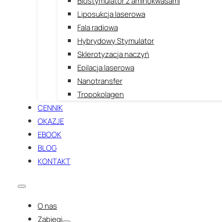
Biostymulator z aminokwasami
Liposukcja laserowa
Fala radiowa
Hybrydowy Stymulator
Sklerotyzacja naczyń
Epilacja laserowa
Nanotransfer
Tropokolagen
CENNIK
OKAZJE
EBOOK
BLOG
KONTAKT
O nas
Zabiegi