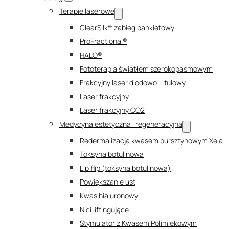
Terapie laserowe
ClearSilk® zabieg bankietowy
ProFractional®
HALO®
Fototerapia światłem szerokopasmowym
Frakcyjny laser diodowo – tulowy
Laser frakcyjny
Laser frakcyjny CO2
Medycyna estetyczna i regeneracyjna
Redermalizacja kwasem bursztynowym Xela
Toksyna botulinowa
Lip flip (toksyna botulinowa)
Powiększanie ust
Kwas hialuronowy
Nici liftingujące
Stymulator z Kwasem Polimlekowym