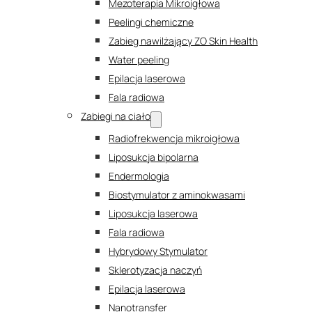
Mezoterapia Mikroigłowa
Peelingi chemiczne
Zabieg nawilżający ZO Skin Health
Water peeling
Epilacja laserowa
Fala radiowa
Zabiegi na ciało
Radiofrekwencja mikroigłowa
Liposukcja bipolarna
Endermologia
Biostymulator z aminokwasami
Liposukcja laserowa
Fala radiowa
Hybrydowy Stymulator
Sklerotyzacja naczyń
Epilacja laserowa
Nanotransfer