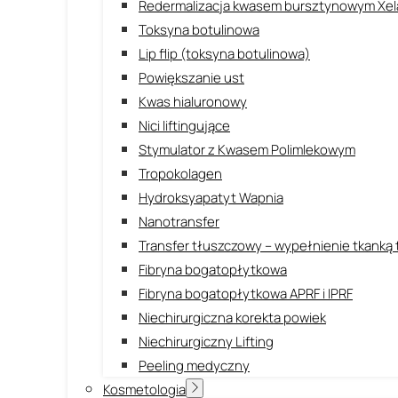
Redermalizacja kwasem bursztynowym Xel
Toksyna botulinowa
Lip flip (toksyna botulinowa)
Powiększanie ust
Kwas hialuronowy
Nici liftingujące
Stymulator z Kwasem Polimlekowym
Tropokolagen
Hydroksyapatyt Wapnia
Nanotransfer
Transfer tłuszczowy – wypełnienie tkanką
Fibryna bogatopłytkowa
Fibryna bogatopłytkowa APRF i IPRF
Niechirurgiczna korekta powiek
Niechirurgiczny Lifting
Peeling medyczny
Kosmetologia