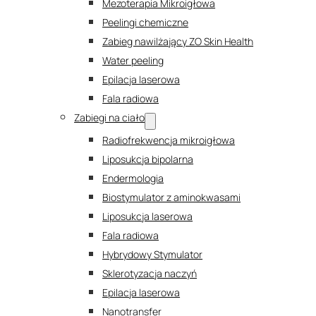
Mezoterapia Mikroigłowa
Peelingi chemiczne
Zabieg nawilżający ZO Skin Health
Water peeling
Epilacja laserowa
Fala radiowa
Zabiegi na ciało
Radiofrekwencja mikroigłowa
Liposukcja bipolarna
Endermologia
Biostymulator z aminokwasami
Liposukcja laserowa
Fala radiowa
Hybrydowy Stymulator
Sklerotyzacja naczyń
Epilacja laserowa
Nanotransfer