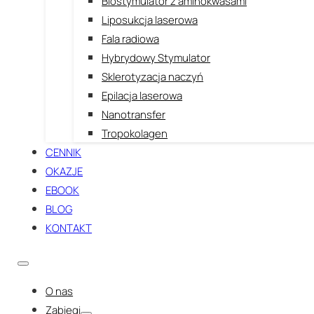
Biostymulator z aminokwasami
Liposukcja laserowa
Fala radiowa
Hybrydowy Stymulator
Sklerotyzacja naczyń
Epilacja laserowa
Nanotransfer
Tropokolagen
CENNIK
OKAZJE
EBOOK
BLOG
KONTAKT
O nas
Zabiegi