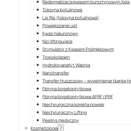
Redermalizacja kwasem bursztynowym Xela
Toksyna botulinowa
Lip flip (toksyna botulinowa)
Powiększanie ust
Kwas hialuronowy
Nici liftingujące
Stymulator z Kwasem Polimlekowym
Tropokolagen
Hydroksyapatyt Wapnia
Nanotransfer
Transfer tłuszczowy – wypełnienie tkanką 
Fibryna bogatopłytkowa
Fibryna bogatopłytkowa APRF i IPRF
Niechirurgiczna korekta powiek
Niechirurgiczny Lifting
Peeling medyczny
Kosmetologia