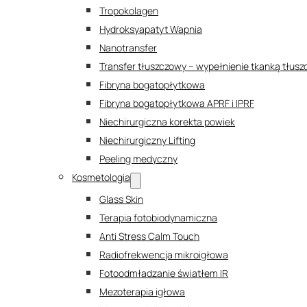
Tropokolagen
Hydroksyapatyt Wapnia
Nanotransfer
Transfer tłuszczowy – wypełnienie tkanką tłus
Fibryna bogatopłytkowa
Fibryna bogatopłytkowa APRF i IPRF
Niechirurgiczna korekta powiek
Niechirurgiczny Lifting
Peeling medyczny
Kosmetologia
Glass Skin
Terapia fotobiodynamiczna
Anti Stress Calm Touch
Radiofrekwencja mikroigłowa
Fotoodmładzanie światłem IR
Mezoterapia igłowa