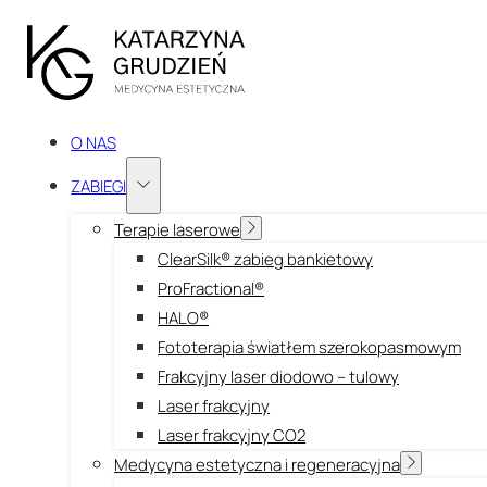
O NAS
ZABIEGI
Terapie laserowe
ClearSilk® zabieg bankietowy
ProFractional®
HALO®
Fototerapia światłem szerokopasmowym
Frakcyjny laser diodowo – tulowy
Laser frakcyjny
Laser frakcyjny CO2
Medycyna estetyczna i regeneracyjna