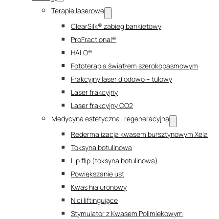
Terapie laserowe
ClearSilk® zabieg bankietowy
ProFractional®
HALO®
Fototerapia światłem szerokopasmowym
Frakcyjny laser diodowo – tulowy
Laser frakcyjny
Laser frakcyjny CO2
Medycyna estetyczna i regeneracyjna
Redermalizacja kwasem bursztynowym Xela
Toksyna botulinowa
Lip flip (toksyna botulinowa)
Powiększanie ust
Kwas hialuronowy
Nici liftingujące
Stymulator z Kwasem Polimlekowym