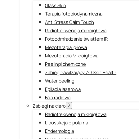
Glass Skin
Terapia fotobiodynamiczna
Anti Stress Calm Touch
Radiofrekwencja mikroigłowa
Fotoodmładzanie światłem IR
Mezoterapia igłowa
Mezoterapia Mikroigłowa
Peelingi chemiczne
Zabieg nawilżający ZO Skin Health
Water peeling
Epilacja laserowa
Fala radiowa
Zabiegi na ciało
Radiofrekwencja mikroigłowa
Liposukcja bipolarna
Endermologia