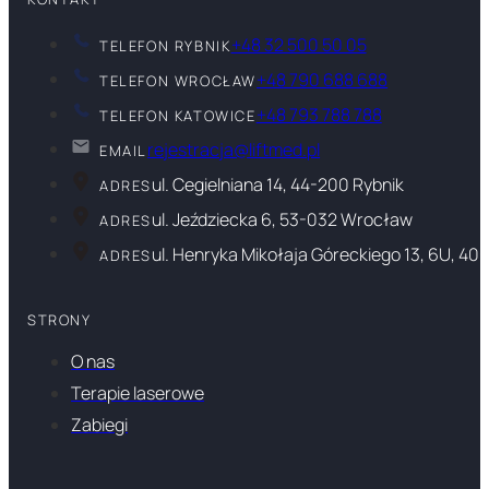
+48 32 500 50 05
TELEFON RYBNIK
+48 790 688 688
TELEFON WROCŁAW
+48 793 788 788
TELEFON KATOWICE
rejestracja@liftmed.pl
EMAIL
ul. Cegielniana 14, 44-200 Rybnik
ADRES
ul. Jeździecka 6, 53-032 Wrocław
ADRES
ul. Henryka Mikołaja Góreckiego 13, 6U, 40
ADRES
STRONY
O nas
Terapie laserowe
Zabiegi