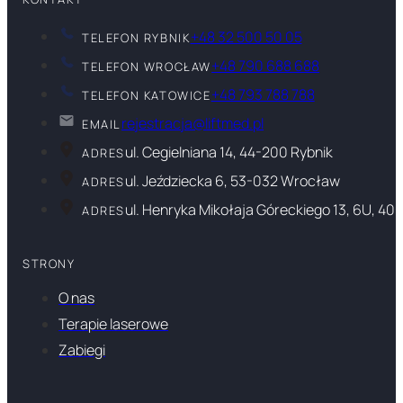
+48 32 500 50 05
TELEFON RYBNIK
+48 790 688 688
TELEFON WROCŁAW
+48 793 788 788
TELEFON KATOWICE
rejestracja@liftmed.pl
EMAIL
ul. Cegielniana 14, 44-200 Rybnik
ADRES
ul. Jeździecka 6, 53-032 Wrocław
ADRES
ul. Henryka Mikołaja Góreckiego 13, 6U, 40
ADRES
STRONY
O nas
Terapie laserowe
Zabiegi