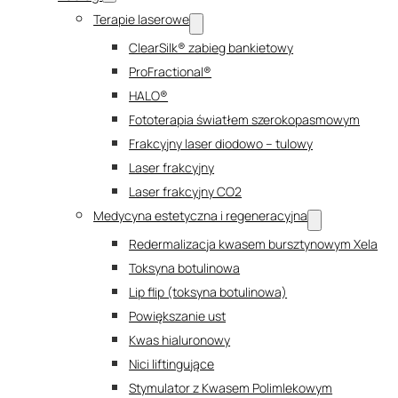
Terapie laserowe
ClearSilk® zabieg bankietowy
ProFractional®
HALO®
Fototerapia światłem szerokopasmowym
Frakcyjny laser diodowo – tulowy
Laser frakcyjny
Laser frakcyjny CO2
Medycyna estetyczna i regeneracyjna
Redermalizacja kwasem bursztynowym Xela
Toksyna botulinowa
Lip flip (toksyna botulinowa)
Powiększanie ust
Kwas hialuronowy
Nici liftingujące
Stymulator z Kwasem Polimlekowym