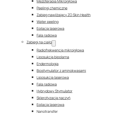
Mezoterapia Mikroigłowa
Peelingi chemiczne
Zabieg nawilżający ZO Skin Health
Water peeling
Epilacja laserowa
Fala radiowa
Zabiegi na ciało
Radiofrekwencja mikroigłowa
Liposukcja bipolarna
Endermologia
Biostymulator z aminokwasami
Liposukcja laserowa
Fala radiowa
Hybrydowy Stymulator
Sklerotyzacja naczyń
Epilacja laserowa
Nanotransfer