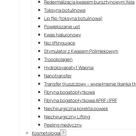
Redermalizacja kwasem bursztynowym Xela
Toksyna botulinowa
Lip flip (toksyna botulinowa)
Powiększanie ust
Kwas hialuronowy
Nici liftingujące
Stymulator z Kwasem Polimlekowym
Tropokolagen
Hydroksyapatyt Wapnia
Nanotransfer
Transfer tłuszczowy – wypełnienie tkanką 
Fibryna bogatopłytkowa
Fibryna bogatopłytkowa APRF i IPRF
Niechirurgiczna korekta powiek
Niechirurgiczny Lifting
Peeling medyczny
Kosmetologia