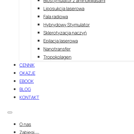
Biostymulator z aminokwasami
Liposukcja laserowa
Fala radiowa
Hybrydowy Stymulator
Sklerotyzacja naczyń
Epilacja laserowa
Nanotransfer
Tropokolagen
CENNIK
OKAZJE
EBOOK
BLOG
KONTAKT
O nas
Zabiegi