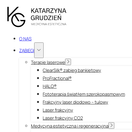
O NAS
ZABIEGI
Terapie laserowe
ClearSilk® zabieg bankietowy
ProFractional®
HALO®
Fototerapia światłem szerokopasmowym
Frakcyjny laser diodowo – tulowy
Laser frakcyjny
Laser frakcyjny CO2
Medycyna estetyczna i regeneracyjna