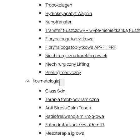
Tropokolagen
Hydroksyapatyt Wapnia
Nanotransfer
Transfer tłuszczowy – wypełnienie tkanką tłus
Fibryna bogatopłytkowa
Fibryna bogatopłytkowa APRF i IPRF
Niechirurgiczna korekta powiek
Niechirurgiczny Lifting
Peeling medyczny
Kosmetologia
Glass Skin
Terapia fotobiodynamiczna
Anti Stress Calm Touch
Radiofrekwencja mikroigłowa
Fotoodmładzanie światłem IR
Mezoterapia igłowa