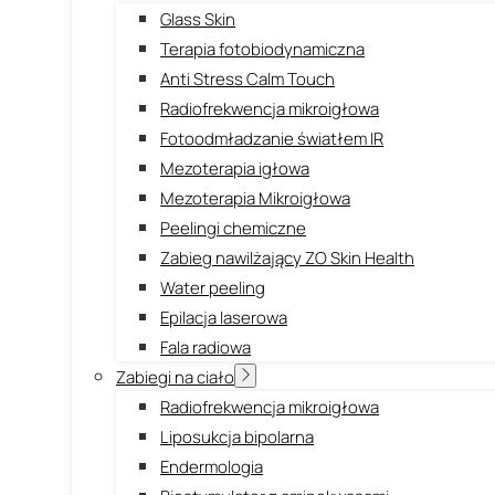
Glass Skin
Terapia fotobiodynamiczna
Anti Stress Calm Touch
Radiofrekwencja mikroigłowa
Fotoodmładzanie światłem IR
Mezoterapia igłowa
Mezoterapia Mikroigłowa
Peelingi chemiczne
Zabieg nawilżający ZO Skin Health
Water peeling
Epilacja laserowa
Fala radiowa
Zabiegi na ciało
Radiofrekwencja mikroigłowa
Liposukcja bipolarna
Endermologia