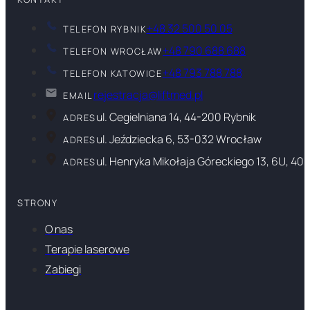
+48 32 500 50 05
TELEFON RYBNIK
+48 790 688 688
TELEFON WROCŁAW
+48 793 788 788
TELEFON KATOWICE
rejestracja@liftmed.pl
EMAIL
ul. Cegielniana 14, 44-200 Rybnik
ADRES
ul. Jeździecka 6, 53-032 Wrocław
ADRES
ul. Henryka Mikołaja Góreckiego 13, 6U, 40
ADRES
STRONY
O nas
Terapie laserowe
Zabiegi