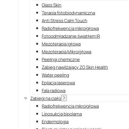
Glass Skin
Terapia fotobiodynamiczna
Anti Stress Calm Touch
Radiofrekwencja mikroigłowa
Fotoodmładzanie światłem IR
Mezoterapia igłowa
Mezoterapia Mikroigłowa
Peelingi chemiczne
Zabieg nawilżający ZO Skin Health
Water peeling
Epilacja laserowa
Fala radiowa
Zabiegi na ciało
Radiofrekwencja mikroigłowa
Liposukcja bipolarna
Endermologia