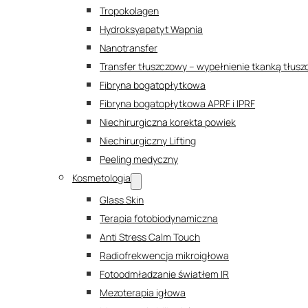
Tropokolagen
Hydroksyapatyt Wapnia
Nanotransfer
Transfer tłuszczowy – wypełnienie tkanką tłus
Fibryna bogatopłytkowa
Fibryna bogatopłytkowa APRF i IPRF
Niechirurgiczna korekta powiek
Niechirurgiczny Lifting
Peeling medyczny
Kosmetologia
Glass Skin
Terapia fotobiodynamiczna
Anti Stress Calm Touch
Radiofrekwencja mikroigłowa
Fotoodmładzanie światłem IR
Mezoterapia igłowa