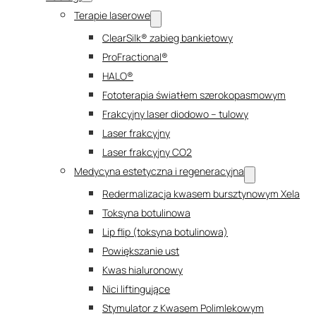
Terapie laserowe
ClearSilk® zabieg bankietowy
ProFractional®
HALO®
Fototerapia światłem szerokopasmowym
Frakcyjny laser diodowo – tulowy
Laser frakcyjny
Laser frakcyjny CO2
Medycyna estetyczna i regeneracyjna
Redermalizacja kwasem bursztynowym Xela
Toksyna botulinowa
Lip flip (toksyna botulinowa)
Powiększanie ust
Kwas hialuronowy
Nici liftingujące
Stymulator z Kwasem Polimlekowym