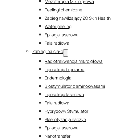
Mezoterapia Mikroigłowa
Peelingi chemiczne
Zabieg nawilżający ZO Skin Health
Water peeling
Epilacja laserowa
Fala radiowa
Zabiegi na ciało
Radiofrekwencja mikroigłowa
Liposukcja bipolarna
Endermologia
Biostymulator z aminokwasami
Liposukcja laserowa
Fala radiowa
Hybrydowy Stymulator
Sklerotyzacja naczyń
Epilacja laserowa
Nanotransfer