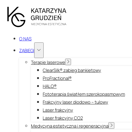
O NAS
ZABIEGI
Terapie laserowe
ClearSilk® zabieg bankietowy
ProFractional®
HALO®
Fototerapia światłem szerokopasmowym
Frakcyjny laser diodowo – tulowy
Laser frakcyjny
Laser frakcyjny CO2
Medycyna estetyczna i regeneracyjna