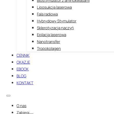
Biostymulator z aminokwasami
Liposukcja laserowa
Fala radiowa
Hybrydowy Stymulator
Sklerotyzacja naczyń
Epilacja laserowa
Nanotransfer
Tropokolagen
CENNIK
OKAZJE
EBOOK
BLOG
KONTAKT
O nas
Zabiegi