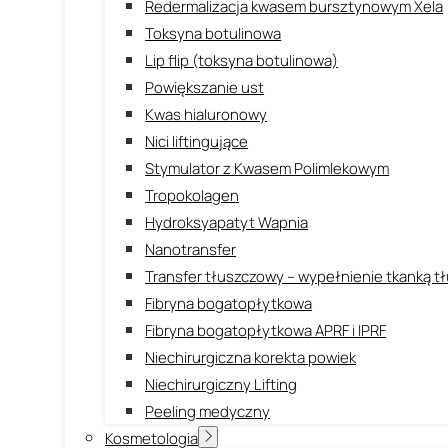
Redermalizacja kwasem bursztynowym Xela
Toksyna botulinowa
Lip flip (toksyna botulinowa)
Powiększanie ust
Kwas hialuronowy
Nici liftingujące
Stymulator z Kwasem Polimlekowym
Tropokolagen
Hydroksyapatyt Wapnia
Nanotransfer
Transfer tłuszczowy – wypełnienie tkanką 
Fibryna bogatopłytkowa
Fibryna bogatopłytkowa APRF i IPRF
Niechirurgiczna korekta powiek
Niechirurgiczny Lifting
Peeling medyczny
Kosmetologia