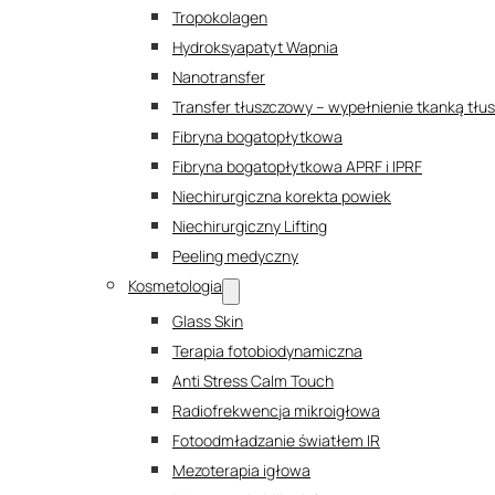
Tropokolagen
Hydroksyapatyt Wapnia
Nanotransfer
Transfer tłuszczowy – wypełnienie tkanką tł
Fibryna bogatopłytkowa
Fibryna bogatopłytkowa APRF i IPRF
Niechirurgiczna korekta powiek
Niechirurgiczny Lifting
Peeling medyczny
Kosmetologia
Glass Skin
Terapia fotobiodynamiczna
Anti Stress Calm Touch
Radiofrekwencja mikroigłowa
Fotoodmładzanie światłem IR
Mezoterapia igłowa