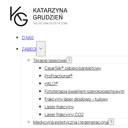
O NAS
ZABIEGI
Terapie laserowe
ClearSilk® zabieg bankietowy
ProFractional®
HALO®
Fototerapia światłem szerokopasmowym
Frakcyjny laser diodowo – tulowy
Laser frakcyjny
Laser frakcyjny CO2
Medycyna estetyczna i regeneracyjna