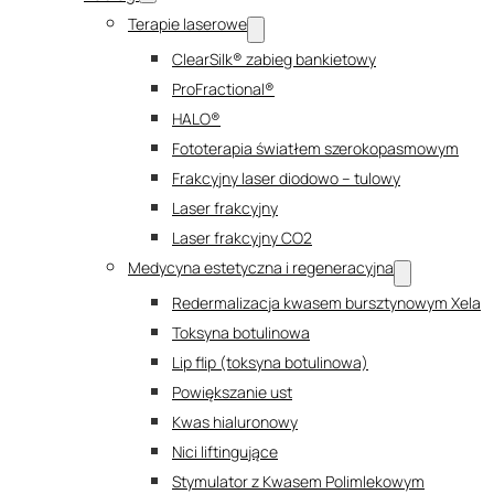
Terapie laserowe
ClearSilk® zabieg bankietowy
ProFractional®
HALO®
Fototerapia światłem szerokopasmowym
Frakcyjny laser diodowo – tulowy
Laser frakcyjny
Laser frakcyjny CO2
Medycyna estetyczna i regeneracyjna
Redermalizacja kwasem bursztynowym Xela
Toksyna botulinowa
Lip flip (toksyna botulinowa)
Powiększanie ust
Kwas hialuronowy
Nici liftingujące
Stymulator z Kwasem Polimlekowym