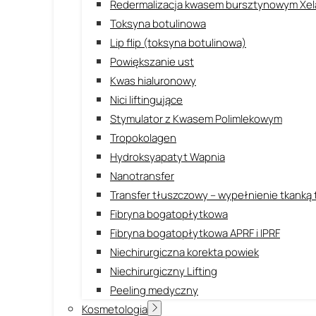
Redermalizacja kwasem bursztynowym Xel
Toksyna botulinowa
Lip flip (toksyna botulinowa)
Powiększanie ust
Kwas hialuronowy
Nici liftingujące
Stymulator z Kwasem Polimlekowym
Tropokolagen
Hydroksyapatyt Wapnia
Nanotransfer
Transfer tłuszczowy – wypełnienie tkanką
Fibryna bogatopłytkowa
Fibryna bogatopłytkowa APRF i IPRF
Niechirurgiczna korekta powiek
Niechirurgiczny Lifting
Peeling medyczny
Kosmetologia