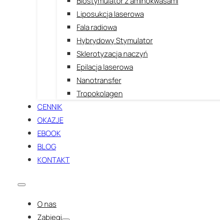
Biostymulator z aminokwasami
Liposukcja laserowa
Fala radiowa
Hybrydowy Stymulator
Sklerotyzacja naczyń
Epilacja laserowa
Nanotransfer
Tropokolagen
CENNIK
OKAZJE
EBOOK
BLOG
KONTAKT
O nas
Zabiegi