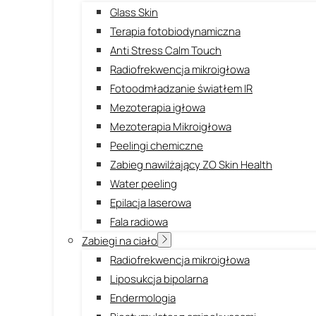
Glass Skin
Terapia fotobiodynamiczna
Anti Stress Calm Touch
Radiofrekwencja mikroigłowa
Fotoodmładzanie światłem IR
Mezoterapia igłowa
Mezoterapia Mikroigłowa
Peelingi chemiczne
Zabieg nawilżający ZO Skin Health
Water peeling
Epilacja laserowa
Fala radiowa
Zabiegi na ciało
Radiofrekwencja mikroigłowa
Liposukcja bipolarna
Endermologia