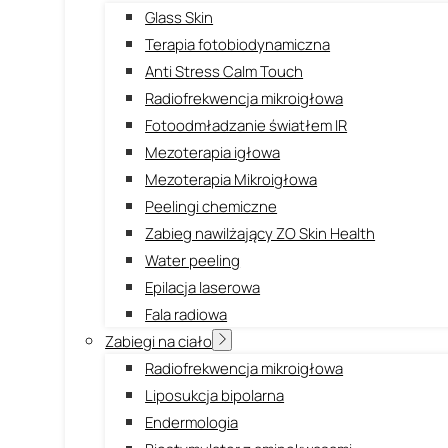
Glass Skin
Terapia fotobiodynamiczna
Anti Stress Calm Touch
Radiofrekwencja mikroigłowa
Fotoodmładzanie światłem IR
Mezoterapia igłowa
Mezoterapia Mikroigłowa
Peelingi chemiczne
Zabieg nawilżający ZO Skin Health
Water peeling
Epilacja laserowa
Fala radiowa
Zabiegi na ciało
Radiofrekwencja mikroigłowa
Liposukcja bipolarna
Endermologia