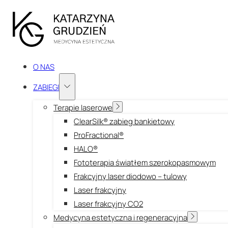
O NAS
ZABIEGI
Terapie laserowe
ClearSilk® zabieg bankietowy
ProFractional®
HALO®
Fototerapia światłem szerokopasmowym
Frakcyjny laser diodowo – tulowy
Laser frakcyjny
Laser frakcyjny CO2
Medycyna estetyczna i regeneracyjna