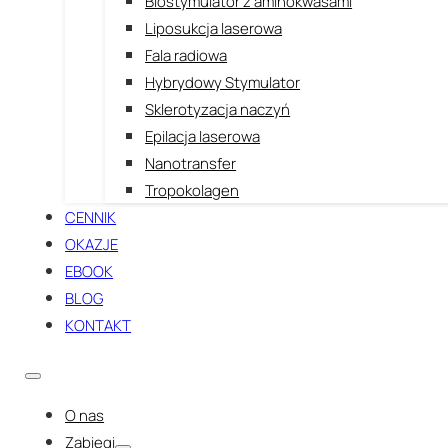
Biostymulator z aminokwasami
Liposukcja laserowa
Fala radiowa
Hybrydowy Stymulator
Sklerotyzacja naczyń
Epilacja laserowa
Nanotransfer
Tropokolagen
CENNIK
OKAZJE
EBOOK
BLOG
KONTAKT
O nas
Zabiegi