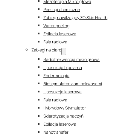
Mezoterapia Mikroigłowa
Peelingi chemiczne
Zabieg nawilżający ZO Skin Health
Water peeling
Epilacja laserowa
Fala radiowa
Zabiegi na ciało
Radiofrekwencja mikroigłowa
Liposukcja bipolarna
Endermologia
Biostymulator z aminokwasami
Liposukcja laserowa
Fala radiowa
Hybrydowy Stymulator
Sklerotyzacja naczyń
Epilacja laserowa
Nanotransfer