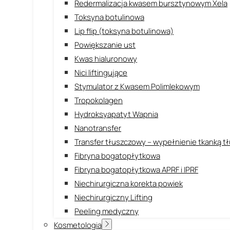
Redermalizacja kwasem bursztynowym Xela
Toksyna botulinowa
Lip flip (toksyna botulinowa)
Powiększanie ust
Kwas hialuronowy
Nici liftingujące
Stymulator z Kwasem Polimlekowym
Tropokolagen
Hydroksyapatyt Wapnia
Nanotransfer
Transfer tłuszczowy – wypełnienie tkanką 
Fibryna bogatopłytkowa
Fibryna bogatopłytkowa APRF i IPRF
Niechirurgiczna korekta powiek
Niechirurgiczny Lifting
Peeling medyczny
Kosmetologia