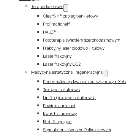
Terapie laserowe
ClearSilk® zabieg bankietowy
ProFractional®
HALO®
Fototerapia światłem szerokopasmowym
Frakcyjny laser diodowo – tulowy
Laser frakcyjny
Laser frakcyjny CO2
Medycyna estetyczna i regeneracyjna
Redermalizacja kwasem bursztynowym Xela
Toksyna botulinowa
Lip flip (toksyna botulinowa)
Powiększanie ust
Kwas hialuronowy
Nici liftingujące
Stymulator z Kwasem Polimlekowym