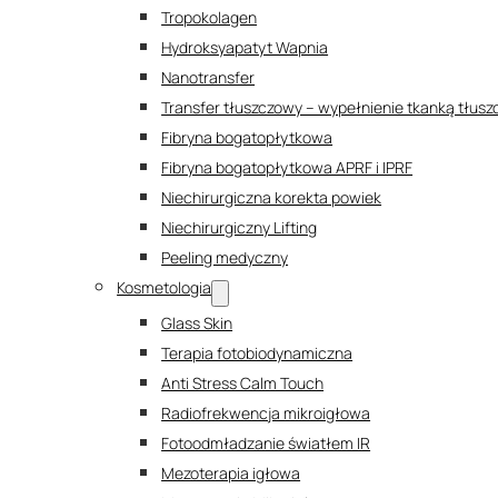
Tropokolagen
Hydroksyapatyt Wapnia
Nanotransfer
Transfer tłuszczowy – wypełnienie tkanką tłus
Fibryna bogatopłytkowa
Fibryna bogatopłytkowa APRF i IPRF
Niechirurgiczna korekta powiek
Niechirurgiczny Lifting
Peeling medyczny
Kosmetologia
Glass Skin
Terapia fotobiodynamiczna
Anti Stress Calm Touch
Radiofrekwencja mikroigłowa
Fotoodmładzanie światłem IR
Mezoterapia igłowa