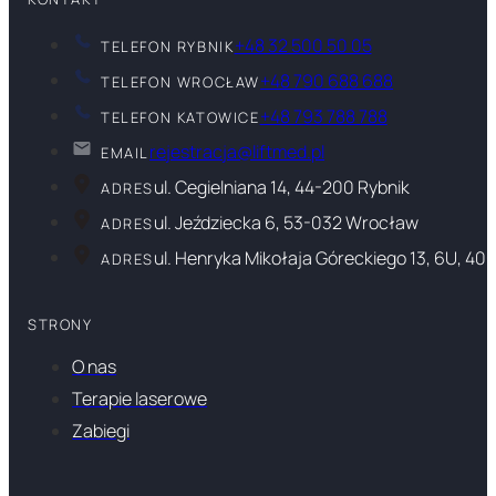
+48 32 500 50 05
TELEFON RYBNIK
+48 790 688 688
TELEFON WROCŁAW
+48 793 788 788
TELEFON KATOWICE
rejestracja@liftmed.pl
EMAIL
ul. Cegielniana 14, 44-200 Rybnik
ADRES
ul. Jeździecka 6, 53-032 Wrocław
ADRES
ul. Henryka Mikołaja Góreckiego 13, 6U, 40
ADRES
STRONY
O nas
Terapie laserowe
Zabiegi