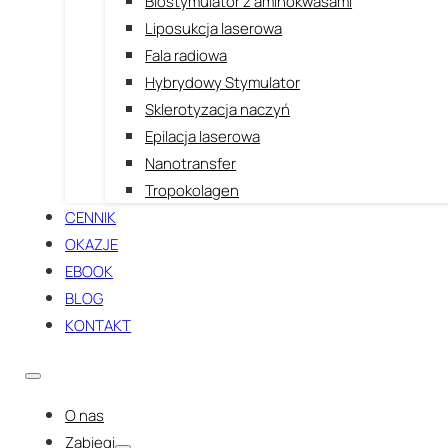
Biostymulator z aminokwasami
Liposukcja laserowa
Fala radiowa
Hybrydowy Stymulator
Sklerotyzacja naczyń
Epilacja laserowa
Nanotransfer
Tropokolagen
CENNIK
OKAZJE
EBOOK
BLOG
KONTAKT
O nas
Zabiegi