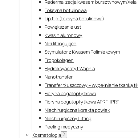
Redermalizacja kwasem bursztynowym Xela
Toksyna botulinowa
Lip flip (toksyna botulinowa)
Powiększanie ust
Kwas hialuronowy
Nici liftingujące
Stymulator z Kwasem Polimlekowym
Tropokolagen
Hydroksyapatyt Wapnia
Nanotransfer
Transfer tłuszczowy – wypełnienie tkanką 
Fibryna bogatopłytkowa
Fibryna bogatopłytkowa APRF i IPRF
Niechirurgiczna korekta powiek
Niechirurgiczny Lifting
Peeling medyczny
Kosmetologia