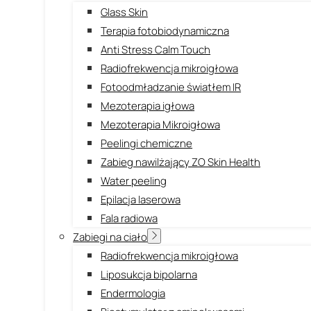
Glass Skin
Terapia fotobiodynamiczna
Anti Stress Calm Touch
Radiofrekwencja mikroigłowa
Fotoodmładzanie światłem IR
Mezoterapia igłowa
Mezoterapia Mikroigłowa
Peelingi chemiczne
Zabieg nawilżający ZO Skin Health
Water peeling
Epilacja laserowa
Fala radiowa
Zabiegi na ciało
Radiofrekwencja mikroigłowa
Liposukcja bipolarna
Endermologia