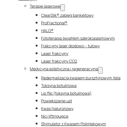
Terapie laserowe
ClearSilk® zabieg bankietowy
ProFractional®
HALO®
Fototerapia światłem szerokopasmowym
Frakcyjny laser diodowo – tulowy
Laser frakcyjny
Laser frakcyjny CO2
Medycyna estetyczna i regeneracyjna
Redermalizacja kwasem bursztynowym Xela
Toksyna botulinowa
Lip flip (toksyna botulinowa)
Powiększanie ust
Kwas hialuronowy
Nici liftingujące
Stymulator z Kwasem Polimlekowym