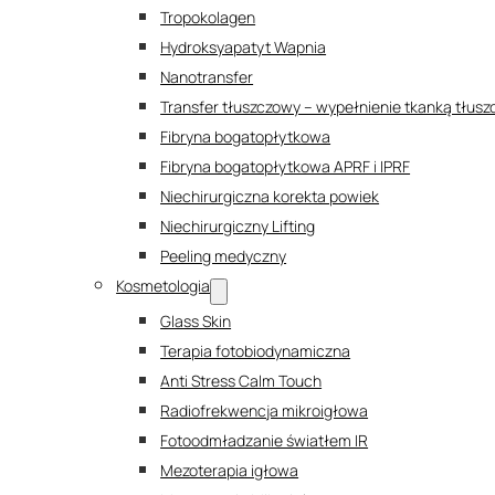
Tropokolagen
Hydroksyapatyt Wapnia
Nanotransfer
Transfer tłuszczowy – wypełnienie tkanką tłus
Fibryna bogatopłytkowa
Fibryna bogatopłytkowa APRF i IPRF
Niechirurgiczna korekta powiek
Niechirurgiczny Lifting
Peeling medyczny
Kosmetologia
Glass Skin
Terapia fotobiodynamiczna
Anti Stress Calm Touch
Radiofrekwencja mikroigłowa
Fotoodmładzanie światłem IR
Mezoterapia igłowa