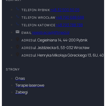
+48 32 500 50 05
TELEFON RYBNIK
+48 790 688 688
TELEFON WROCŁAW
+48 793 788 788
TELEFON KATOWICE
rejestracja@liftmed.pl
EMAIL
ul. Cegielniana 14, 44-200 Rybnik
ADRES
ul. Jeździecka 6, 53-032 Wrocław
ADRES
ul. Henryka Mikołaja Góreckiego 13, 6U, 40
ADRES
STRONY
O nas
Terapie laserowe
Zabiegi