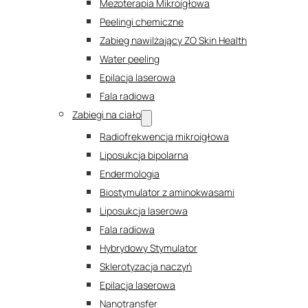
Mezoterapia Mikroigłowa
Peelingi chemiczne
Zabieg nawilżający ZO Skin Health
Water peeling
Epilacja laserowa
Fala radiowa
Zabiegi na ciało
Radiofrekwencja mikroigłowa
Liposukcja bipolarna
Endermologia
Biostymulator z aminokwasami
Liposukcja laserowa
Fala radiowa
Hybrydowy Stymulator
Sklerotyzacja naczyń
Epilacja laserowa
Nanotransfer