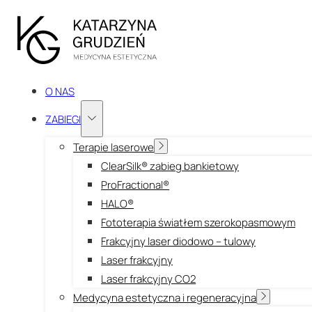
O NAS
ZABIEGI
Terapie laserowe
ClearSilk® zabieg bankietowy
ProFractional®
HALO®
Fototerapia światłem szerokopasmowym
Frakcyjny laser diodowo – tulowy
Laser frakcyjny
Laser frakcyjny CO2
Medycyna estetyczna i regeneracyjna