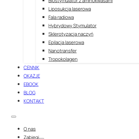
Biostymulator z aminokwasami
Liposukcja laserowa
Fala radiowa
Hybrydowy Stymulator
Sklerotyzacja naczyń
Epilacja laserowa
Nanotransfer
Tropokolagen
CENNIK
OKAZJE
EBOOK
BLOG
KONTAKT
O nas
Zabiegi