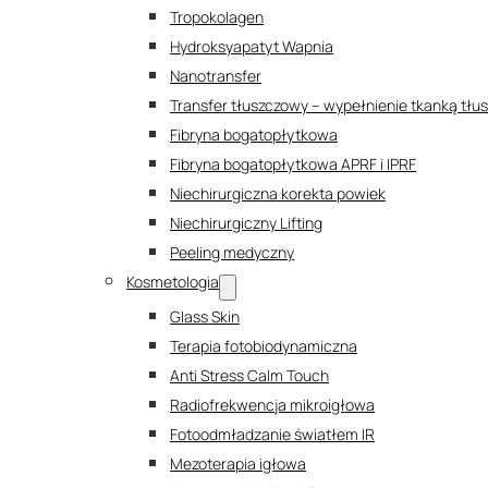
Tropokolagen
Hydroksyapatyt Wapnia
Nanotransfer
Transfer tłuszczowy – wypełnienie tkanką tł
Fibryna bogatopłytkowa
Fibryna bogatopłytkowa APRF i IPRF
Niechirurgiczna korekta powiek
Niechirurgiczny Lifting
Peeling medyczny
Kosmetologia
Glass Skin
Terapia fotobiodynamiczna
Anti Stress Calm Touch
Radiofrekwencja mikroigłowa
Fotoodmładzanie światłem IR
Mezoterapia igłowa