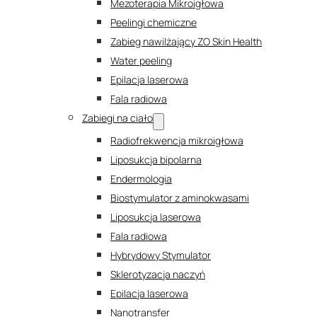
Mezoterapia Mikroigłowa
Peelingi chemiczne
Zabieg nawilżający ZO Skin Health
Water peeling
Epilacja laserowa
Fala radiowa
Zabiegi na ciało
Radiofrekwencja mikroigłowa
Liposukcja bipolarna
Endermologia
Biostymulator z aminokwasami
Liposukcja laserowa
Fala radiowa
Hybrydowy Stymulator
Sklerotyzacja naczyń
Epilacja laserowa
Nanotransfer