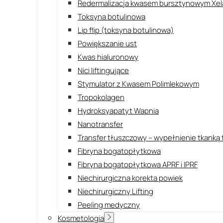
Redermalizacja kwasem bursztynowym Xel
Toksyna botulinowa
Lip flip (toksyna botulinowa)
Powiększanie ust
Kwas hialuronowy
Nici liftingujące
Stymulator z Kwasem Polimlekowym
Tropokolagen
Hydroksyapatyt Wapnia
Nanotransfer
Transfer tłuszczowy – wypełnienie tkanką
Fibryna bogatopłytkowa
Fibryna bogatopłytkowa APRF i IPRF
Niechirurgiczna korekta powiek
Niechirurgiczny Lifting
Peeling medyczny
Kosmetologia