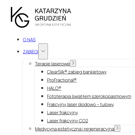
O NAS
ZABIEGI
Terapie laserowe
ClearSilk® zabieg bankietowy
ProFractional®
HALO®
Fototerapia światłem szerokopasmowym
Frakcyjny laser diodowo – tulowy
Laser frakcyjny
Laser frakcyjny CO2
Medycyna estetyczna i regeneracyjna