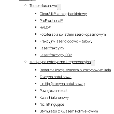
Terapie laserowe
ClearSilk® zabieg bankietowy
ProFractional®
HALO®
Fototerapia światłem szerokopasmowym
Frakcyjny laser diodowo – tulowy
Laser frakcyjny
Laser frakcyjny CO2
Medycyna estetyczna i regeneracyjna
Redermalizacja kwasem bursztynowym Xela
Toksyna botulinowa
Lip flip (toksyna botulinowa)
Powiększanie ust
Kwas hialuronowy
Nici liftingujące
Stymulator z Kwasem Polimlekowym