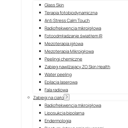
Glass Skin
Terapia fotobiodynamiczna
Anti Stress Calm Touch
Radiofrekwencja mikroigłowa
Fotoodmładzanie światłem IR
Mezoterapia igłowa
Mezoterapia Mikroigłowa
Peelingi chemiczne
Zabieg nawilżający ZO Skin Health
Water peeling
Epilacja laserowa
Fala radiowa
Zabiegi na ciało
Radiofrekwencja mikroigłowa
Liposukcja bipolarna
Endermologia