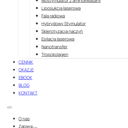
Biostymulator z aminokwasami
Liposukcja laserowa
Fala radiowa
Hybrydowy Stymulator
Sklerotyzacja naczyń
Epilacja laserowa
Nanotransfer
Tropokolagen
CENNIK
OKAZJE
EBOOK
BLOG
KONTAKT
O nas
Zabiegi