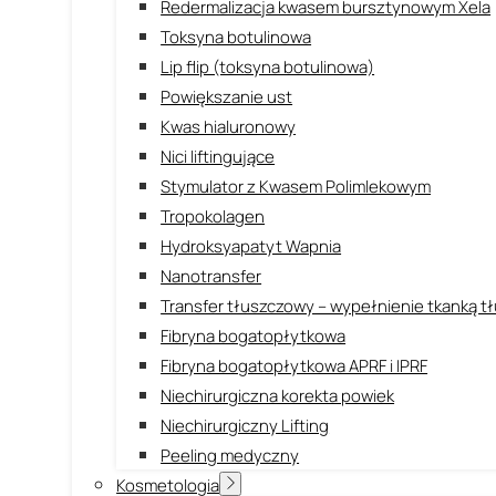
Redermalizacja kwasem bursztynowym Xela
Toksyna botulinowa
Lip flip (toksyna botulinowa)
Powiększanie ust
Kwas hialuronowy
Nici liftingujące
Stymulator z Kwasem Polimlekowym
Tropokolagen
Hydroksyapatyt Wapnia
Nanotransfer
Transfer tłuszczowy – wypełnienie tkanką 
Fibryna bogatopłytkowa
Fibryna bogatopłytkowa APRF i IPRF
Niechirurgiczna korekta powiek
Niechirurgiczny Lifting
Peeling medyczny
Kosmetologia