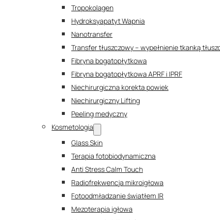
Tropokolagen
Hydroksyapatyt Wapnia
Nanotransfer
Transfer tłuszczowy – wypełnienie tkanką tłus
Fibryna bogatopłytkowa
Fibryna bogatopłytkowa APRF i IPRF
Niechirurgiczna korekta powiek
Niechirurgiczny Lifting
Peeling medyczny
Kosmetologia
Glass Skin
Terapia fotobiodynamiczna
Anti Stress Calm Touch
Radiofrekwencja mikroigłowa
Fotoodmładzanie światłem IR
Mezoterapia igłowa