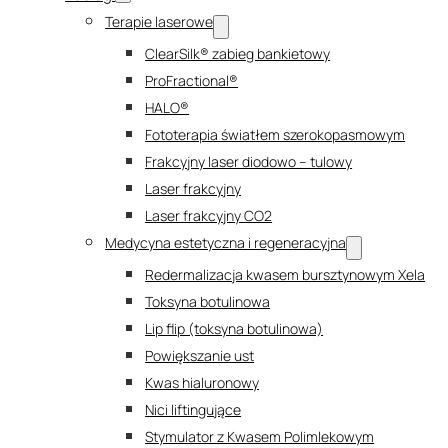
Terapie laserowe
ClearSilk® zabieg bankietowy
ProFractional®
HALO®
Fototerapia światłem szerokopasmowym
Frakcyjny laser diodowo – tulowy
Laser frakcyjny
Laser frakcyjny CO2
Medycyna estetyczna i regeneracyjna
Redermalizacja kwasem bursztynowym Xela
Toksyna botulinowa
Lip flip (toksyna botulinowa)
Powiększanie ust
Kwas hialuronowy
Nici liftingujące
Stymulator z Kwasem Polimlekowym