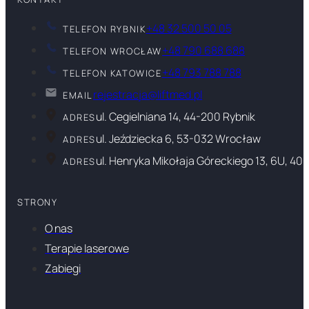
+48 32 500 50 05
TELEFON RYBNIK
+48 790 688 688
TELEFON WROCŁAW
+48 793 788 788
TELEFON KATOWICE
rejestracja@liftmed.pl
EMAIL
ul. Cegielniana 14, 44-200 Rybnik
ADRES
ul. Jeździecka 6, 53-032 Wrocław
ADRES
ul. Henryka Mikołaja Góreckiego 13, 6U, 40
ADRES
STRONY
O nas
Terapie laserowe
Zabiegi