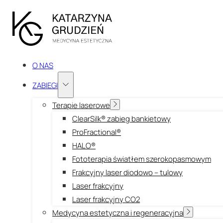
O NAS
ZABIEGI
Terapie laserowe
ClearSilk® zabieg bankietowy
ProFractional®
HALO®
Fototerapia światłem szerokopasmowym
Frakcyjny laser diodowo – tulowy
Laser frakcyjny
Laser frakcyjny CO2
Medycyna estetyczna i regeneracyjna