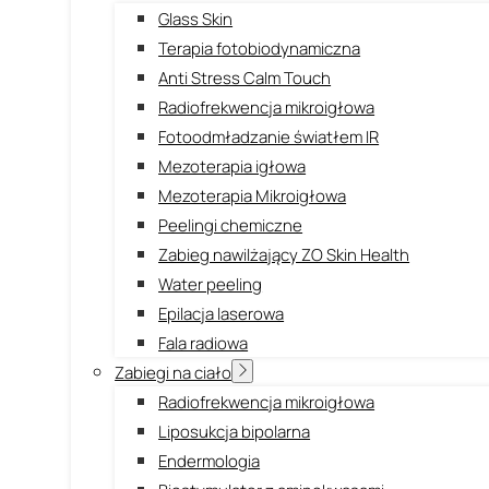
Glass Skin
Terapia fotobiodynamiczna
Anti Stress Calm Touch
Radiofrekwencja mikroigłowa
Fotoodmładzanie światłem IR
Mezoterapia igłowa
Mezoterapia Mikroigłowa
Peelingi chemiczne
Zabieg nawilżający ZO Skin Health
Water peeling
Epilacja laserowa
Fala radiowa
Zabiegi na ciało
Radiofrekwencja mikroigłowa
Liposukcja bipolarna
Endermologia