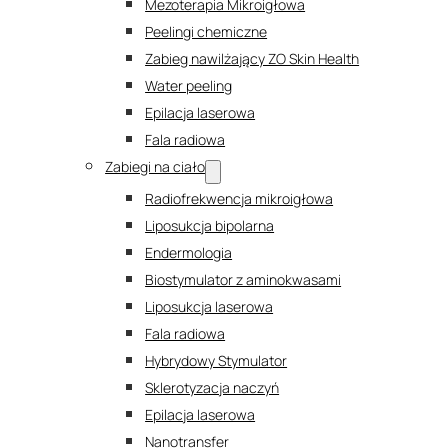
Mezoterapia Mikroigłowa
Peelingi chemiczne
Zabieg nawilżający ZO Skin Health
Water peeling
Epilacja laserowa
Fala radiowa
Zabiegi na ciało
Radiofrekwencja mikroigłowa
Liposukcja bipolarna
Endermologia
Biostymulator z aminokwasami
Liposukcja laserowa
Fala radiowa
Hybrydowy Stymulator
Sklerotyzacja naczyń
Epilacja laserowa
Nanotransfer