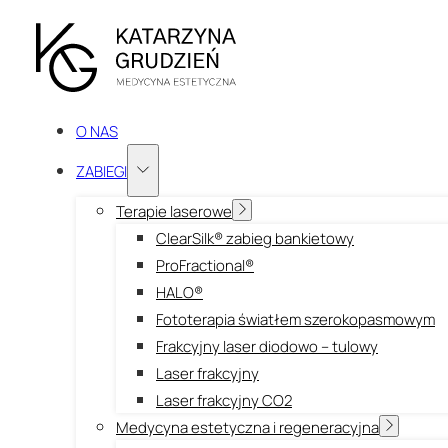
O NAS
ZABIEGI
Terapie laserowe
ClearSilk® zabieg bankietowy
ProFractional®
HALO®
Fototerapia światłem szerokopasmowym
Frakcyjny laser diodowo – tulowy
Laser frakcyjny
Laser frakcyjny CO2
Medycyna estetyczna i regeneracyjna