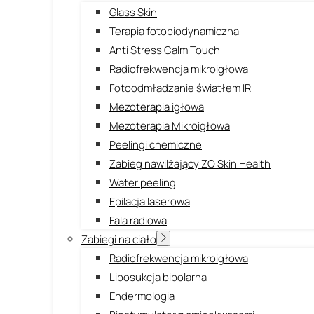
Glass Skin
Terapia fotobiodynamiczna
Anti Stress Calm Touch
Radiofrekwencja mikroigłowa
Fotoodmładzanie światłem IR
Mezoterapia igłowa
Mezoterapia Mikroigłowa
Peelingi chemiczne
Zabieg nawilżający ZO Skin Health
Water peeling
Epilacja laserowa
Fala radiowa
Zabiegi na ciało
Radiofrekwencja mikroigłowa
Liposukcja bipolarna
Endermologia