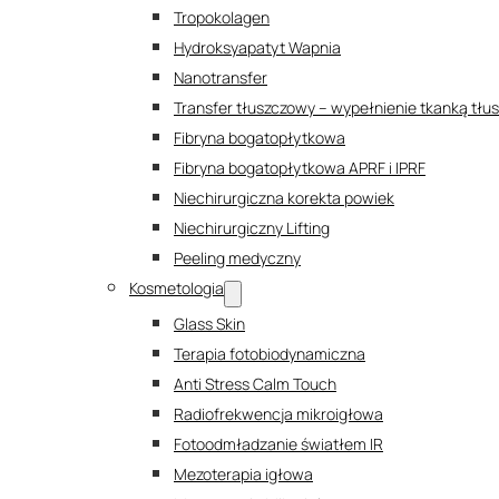
Tropokolagen
Hydroksyapatyt Wapnia
Nanotransfer
Transfer tłuszczowy – wypełnienie tkanką tł
Fibryna bogatopłytkowa
Fibryna bogatopłytkowa APRF i IPRF
Niechirurgiczna korekta powiek
Niechirurgiczny Lifting
Peeling medyczny
Kosmetologia
Glass Skin
Terapia fotobiodynamiczna
Anti Stress Calm Touch
Radiofrekwencja mikroigłowa
Fotoodmładzanie światłem IR
Mezoterapia igłowa