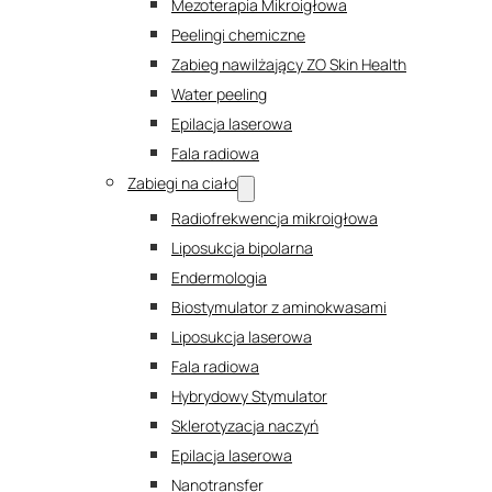
Mezoterapia Mikroigłowa
Peelingi chemiczne
Zabieg nawilżający ZO Skin Health
Water peeling
Epilacja laserowa
Fala radiowa
Zabiegi na ciało
Radiofrekwencja mikroigłowa
Liposukcja bipolarna
Endermologia
Biostymulator z aminokwasami
Liposukcja laserowa
Fala radiowa
Hybrydowy Stymulator
Sklerotyzacja naczyń
Epilacja laserowa
Nanotransfer