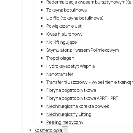
Redermalizacja kwasem bursztynowym Xel
Toksyna botulinowa
Lip flip (toksyna botulinowa)
Powiększanie ust
Kwas hialuronowy
Nici liftingujące
Stymulator z Kwasem Polimlekowym
Tropokolagen
Hydroksyapatyt Wapnia
Nanotransfer
Transfer tłuszczowy – wypełnienie tkanką
Fibryna bogatopłytkowa
Fibryna bogatopłytkowa APRF i IPRF
Niechirurgiczna korekta powiek
Niechirurgiczny Lifting
Peeling medyczny
Kosmetologia