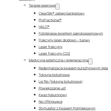
Terapie laserowe
ClearSilk® zabieg bankietowy
ProFractional®
HALO®
Fototerapia światłem szerokopasmowym
Frakcyjny laser diodowo – tulowy
Laser frakcyjny
Laser frakcyjny CO2
Medycyna estetyczna i regeneracyjna
Redermalizacja kwasem bursztynowym Xela
Toksyna botulinowa
Lip flip (toksyna botulinowa)
Powiększanie ust
Kwas hialuronowy
Nici liftingujące
Stymulator z Kwasem Polimlekowym